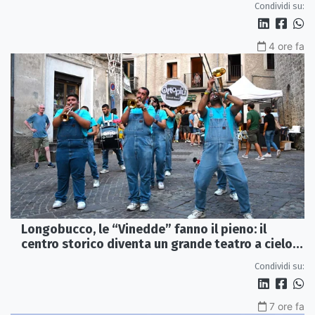
Condividi su:
4 ore fa
Longobucco, le “Vinedde” fanno il pieno: il
centro storico diventa un grande teatro a cielo
aperto
Condividi su:
7 ore fa