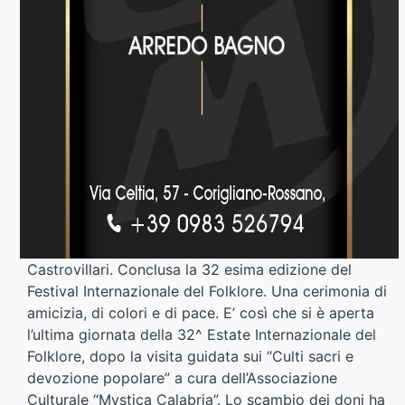
Castrovillari. Conclusa la 32 esima edizione del
Festival Internazionale del Folklore. Una cerimonia di
amicizia, di colori e di pace. E’ così che si è aperta
l’ultima giornata della 32^ Estate Internazionale del
Folklore, dopo la visita guidata sui “Culti sacri e
devozione popolare” a cura dell’Associazione
Culturale “Mystica Calabria”. Lo scambio dei doni ha