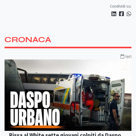
Condividi su:
CRONACA
Ieri
Rissa al White sette giovani colpiti da Daspo