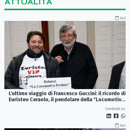
ATTUALITÀ
Ieri
L'ultimo viaggio di Francesco Guccini: il ricordo di
Euristeo Ceraolo, il pendolare della "Locomotiva
Perduta"
Condividi su:
Ieri