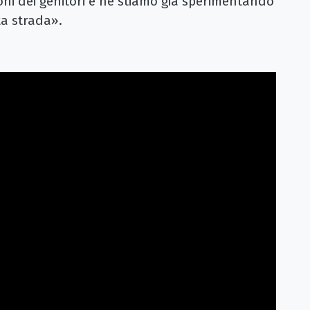
oni dei genitori e ne stiamo già sperimentando
ta strada».