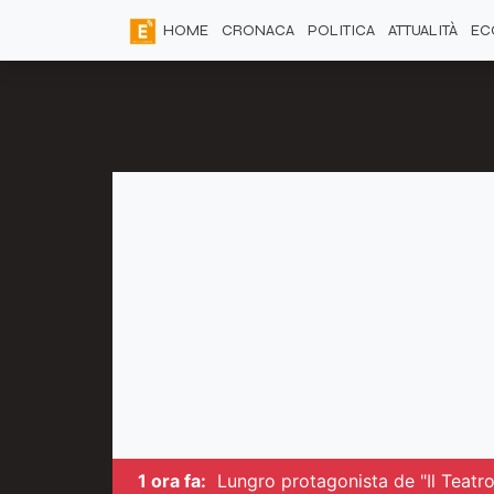
HOME
CRONACA
POLITICA
ATTUALITÀ
EC
1 ora fa:
Lungro protagonista de "Il Teatro 