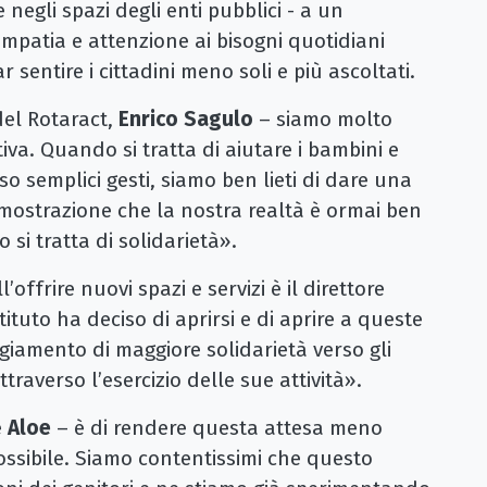
e negli spazi degli enti pubblici - a un
mpatia e attenzione ai bisogni quotidiani
ar sentire i cittadini meno soli e più ascoltati.
del Rotaract,
Enrico Sagulo
– siamo molto
ativa. Quando si tratta di aiutare i bambini e
so semplici gesti, siamo ben lieti di dare una
mostrazione che la nostra realtà è ormai ben
si tratta di solidarietà».
offrire nuovi spazi e servizi è il direttore
istituto ha deciso di aprirsi e di aprire a queste
iamento di maggiore solidarietà verso gli
raverso l’esercizio delle sue attività».
e
Aloe
– è di rendere questa attesa meno
ossibile. Siamo contentissimi che questo