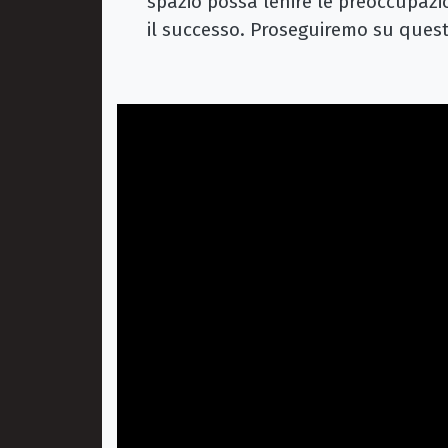
spazio possa lenire le preoccupazi
il successo. Proseguiremo su ques