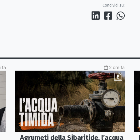
Condividi su:
 fa
2 ore fa
Agrumeti della Sibaritide, l’acqua