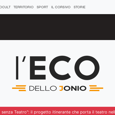
OCULT
TERRITORIO
SPORT
IL CORSIVO
STORIE
senza Teatro": il progetto itinerante che porta il teatro nel