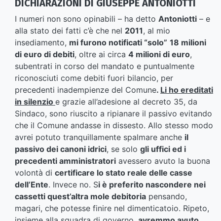
DICHIARAZIONI DI GIUSEPPE ANTONIOTTI
I numeri non sono opinabili – ha detto
Antoniotti
– e
alla stato dei fatti c’è che nel
2011
, al mio
insediamento,
mi furono notificati “solo”
18 milioni
di euro di debiti
, oltre ai circa
4 milioni di euro
,
subentrati in corso del mandato e puntualmente
riconosciuti come debiti fuori bilancio, per
precedenti inadempienze del Comune
.
Li ho ereditati
in silenzio
e grazie all’adesione al decreto 35, da
Sindaco, sono riuscito a ripianare il passivo evitando
che il Comune andasse in dissesto. Allo stesso modo
avrei potuto tranquillamente spalmare anche
il
passivo dei canoni idrici
, se solo
gli uffici ed i
precedenti amministratori
avessero avuto la buona
volontà di
certificare lo stato reale delle casse
dell’Ente
. Invece no. S
i è preferito nascondere nei
cassetti quest’altra mole debitoria
pensando,
magari, che potesse finire nel dimenticatoio. Ripeto,
insieme alla squadra di governo,
avremmo avuto