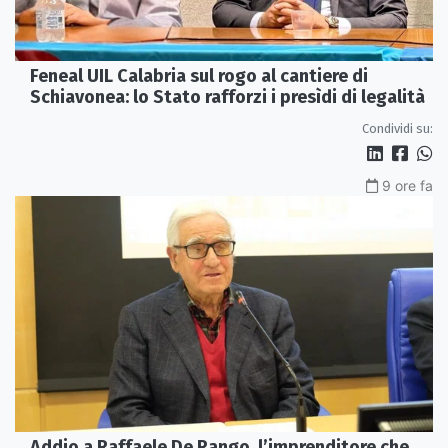
Feneal UIL Calabria sul rogo al cantiere di
Schiavonea: lo Stato rafforzi i presìdi di legalità
Condividi su:
9 ore fa
Addio a Raffaele De Rango, l’imprenditore che