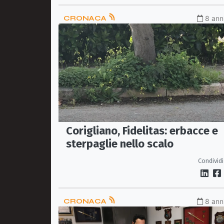
CRONACA
8 anni
Corigliano, Fidelitas: erbacce e
sterpaglie nello scalo
Condividi
CRONACA
8 anni