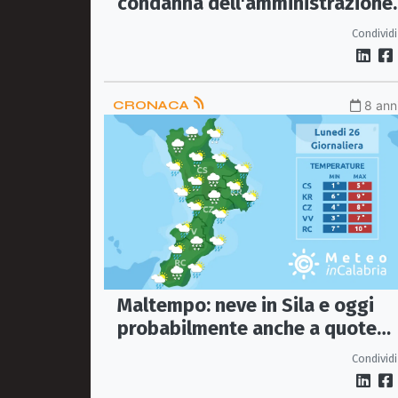
condanna dell'amministrazione
comunale
Condividi
CRONACA
8 anni
Maltempo: neve in Sila e oggi
probabilmente anche a quote
basse
Condividi