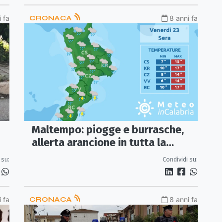
 fa
CRONACA
8 anni fa
Maltempo: piogge e burrasche,
allerta arancione in tutta la
Calabria
Condividi su:
 su:
 fa
CRONACA
8 anni fa