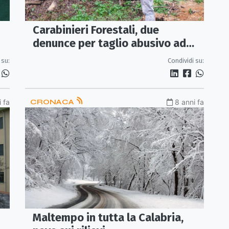
Carabinieri Forestali, due
denunce per taglio abusivo ad
Acri
Condividi su:
 su:
 fa
CRONACA
8 anni fa
Maltempo in tutta la Calabria,