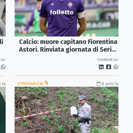
Calcio: muore capitano Fiorentina
li
Astori. Rinviata giornata di Serie
A
Condividi su:
 su:
 fa
CRONACA
8 anni fa