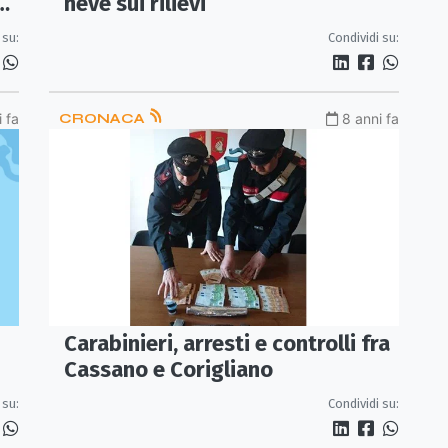
neve sui rilievi
Condividi su:
 su:
 fa
CRONACA
8 anni fa
Carabinieri, arresti e controlli fra
Cassano e Corigliano
 su:
Condividi su: