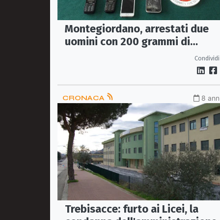
Montegiordano, arrestati due
uomini con 200 grammi di
hashish
Condividi
CRONACA
8 anni
Trebisacce: furto ai Licei, la