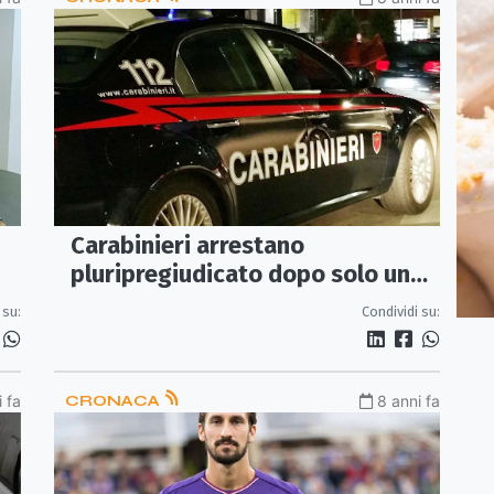
Carabinieri arrestano
pluripregiudicato dopo solo una
settimana
 su:
Condividi su:
 fa
CRONACA
8 anni fa