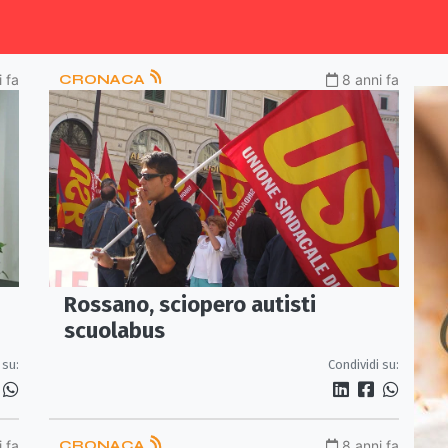
 fa
CRONACA
8 anni fa
Rossano, sciopero autisti
scuolabus
 su:
Condividi su:
 fa
CRONACA
8 anni fa