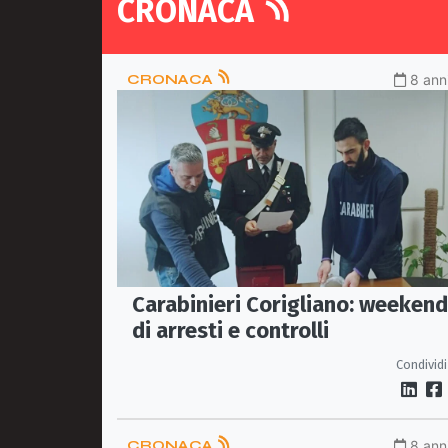
CRONACA
CRONACA
8 anni
Carabinieri Corigliano: weekend
di arresti e controlli
Condividi
CRONACA
8 anni