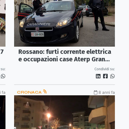
Rossano: furti corrente elettrica
,7
e occupazioni case Aterp Gran
Sasso, arresti e denunce
Condividi su:
 su:
 fa
CRONACA
8 anni fa