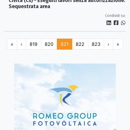
Civita (cs) - Eseguiti lavori senza autorizzazione.
Sequestrata area
Condividi su:
«
‹
819
820
821
822
823
›
»