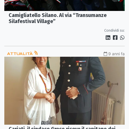
Camigliatello Silano. Al via “Transumanze
Silafestival Village”
Condividi su:
ATTUALITÀ
9 anni fa
Cariati, il sindaco Greco riceve il capitano dei