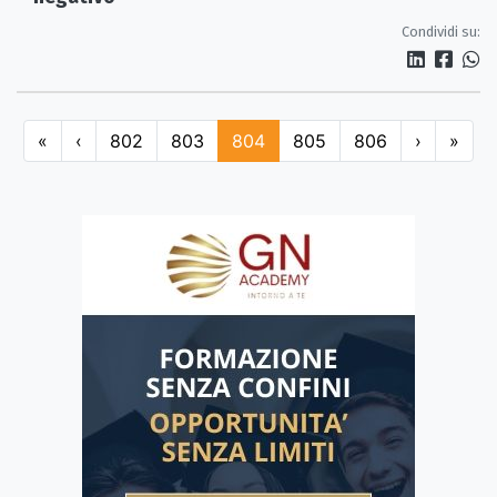
Condividi su:
«
‹
802
803
804
805
806
›
»