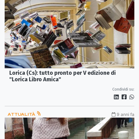
Lorica (Cs): tutto pronto per V edizione di
"Lorica Libro Amica"
Condividi su:
ATTUALITÀ
9 anni fa