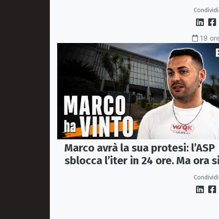
negozi chiusi»
Condividi
19 ore
Marco avrà la sua protesi: l’ASP
sblocca l’iter in 24 ore. Ma ora s
apre il caso dell’Ufficio ausili
Condividi