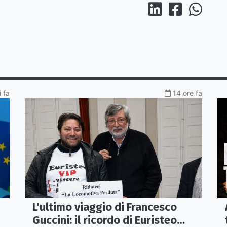
i fa
14 ore fa
L'ultimo viaggio di Francesco
Guccini: il ricordo di Euristeo