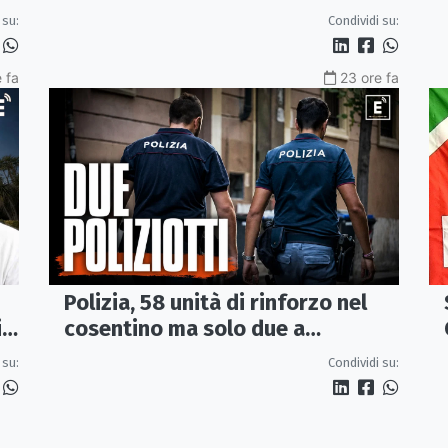
Ceraolo, il pendolare della
Condividi su:
 su:
"Locomotiva Perduta"
 fa
23 ore fa
Polizia, 58 unità di rinforzo nel
cosentino ma solo due a
i
Corigliano-Rossano e due a
Condividi su:
 su:
Castrovillari