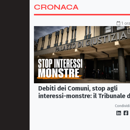
CRONACA
1 or
Debiti dei Comuni, stop agli
interessi-monstre: il Tribunale d
Castrovillari taglia il conto
Condividi