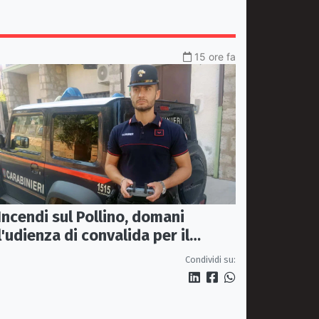
15 ore fa
Incendi sul Pollino, domani
l'udienza di convalida per il
presunto piromane: il PM ha
Condividi su:
chiesto la misura in carcere