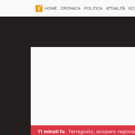
HOME
CRONACA
POLITICA
ATTUALITÀ
EC
11 minuti fa:
Ferragosto, sciopero regiona