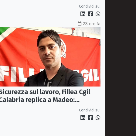
con un terzo della pressione
Condividi su:
23 ore fa
Sicurezza sul lavoro, Fillea Cgil
Calabria replica a Madeo:
«Servono controlli, non incentivi
Condividi su:
alle imprese»