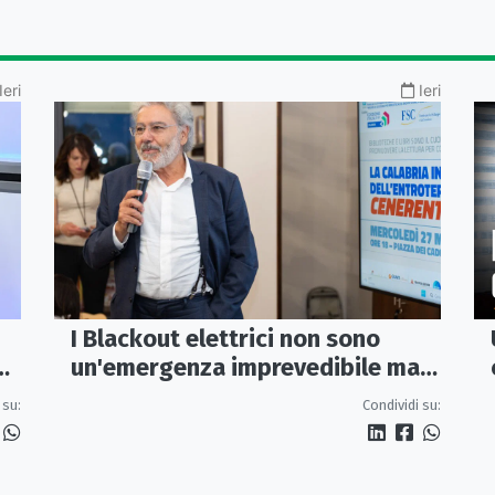
Ieri
Ieri
I Blackout elettrici non sono
un'emergenza imprevedibile ma
fragilità della rete
 su:
Condividi su: