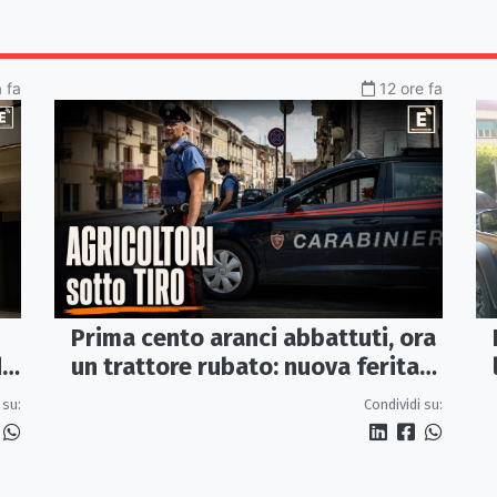
a fa
12 ore fa
Prima cento aranci abbattuti, ora
i
un trattore rubato: nuova ferita
all’agricoltura della Sibaritide
 su:
Condividi su: