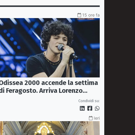
15 ore fa
Odissea 2000 accende la settima
di Feragosto. Arriva Lorenzo
Salvetti
Condividi su:
Ieri