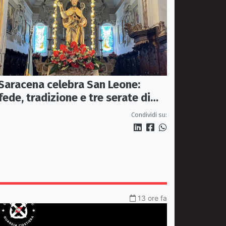
Saracena celebra San Leone:
fede, tradizione e tre serate di
spettacolo per la festa del
Condividi su:
Patrono
13 ore fa