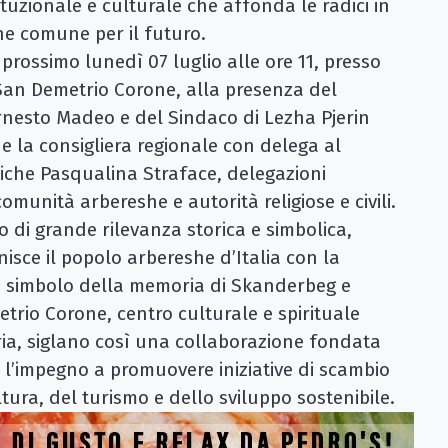
tuzionale e culturale che affonda le radici in
ne comune per il futuro.
l prossimo lunedì 07 luglio alle ore 11, presso
i San Demetrio Corone, alla presenza del
nesto Madeo e del Sindaco di Lezha Pjerin
e la consigliera regionale con delega al
iche Pasqualina Straface, delegazioni
comunità arbereshe e autorità religiose e civili.
di grande rilevanza storica e simbolica,
isce il popolo arbereshe d’Italia con la
à simbolo della memoria di Skanderbeg e
trio Corone, centro culturale e spirituale
ria, siglano così una collaborazione fondata
e l’impegno a promuovere iniziative di scambio
ultura, del turismo e dello sviluppo sostenibile.