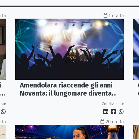
i fa
1 ora fa
i
Amendolara riaccende gli anni
Novanta: il lungomare diventa
una discoteca a cielo aperto
 su:
Condividi su:
 fa
20 ore fa