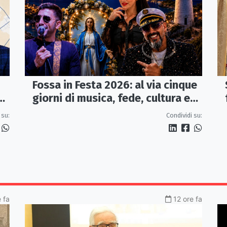
Fossa in Festa 2026: al via cinque
a
giorni di musica, fede, cultura e
sapori
 su:
Condividi su:
e fa
12 ore fa