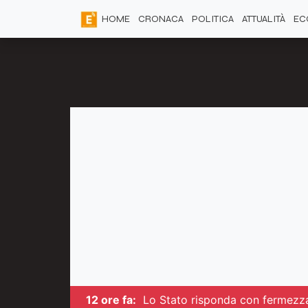
HOME
CRONACA
POLITICA
ATTUALITÀ
EC
12 ore fa:
Lo Stato risponda con fermezz