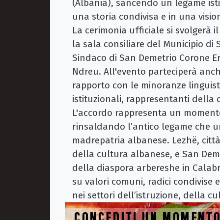
(Albania), sancendo un legame isti
una storia condivisa e in una visio
La cerimonia ufficiale si svolgerà i
la sala consiliare del Municipio d
Sindaco di San Demetrio Corone Er
Ndreu. All'evento parteciperà anch
rapporto con le minoranze linguist
istituzionali, rappresentanti della 
L'accordo rappresenta un momento 
rinsaldando l’antico legame che un
madrepatria albanese. Lezhë, citt
della cultura albanese, e San Deme
della diaspora arbereshe in Calab
su valori comuni, radici condivise 
nei settori dell’istruzione, della c