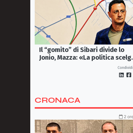
Il “gomito” di Sibari divide lo
Jonio, Mazza: «La politica scelg
la bretella di Thurio»
Condividi
CRONACA
2 or