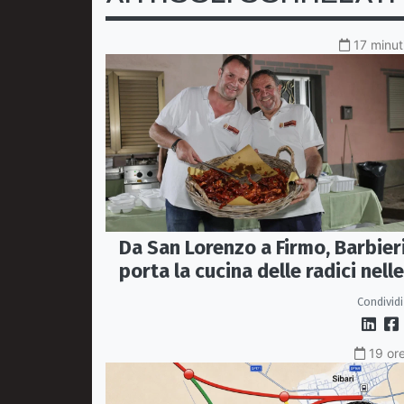
17 minut
Da San Lorenzo a Firmo, Barbier
porta la cucina delle radici nelle
piazze
Condividi
19 ore