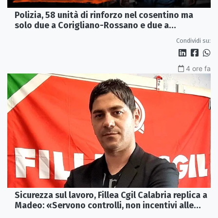
Polizia, 58 unità di rinforzo nel cosentino ma
solo due a Corigliano-Rossano e due a
Castrovillari
Condividi su:
4 ore fa
Sicurezza sul lavoro, Fillea Cgil Calabria replica a
Madeo: «Servono controlli, non incentivi alle
imprese»