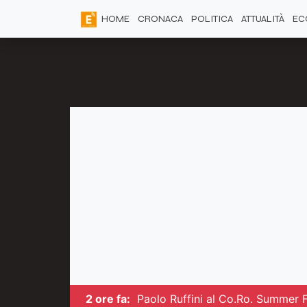
HOME
CRONACA
POLITICA
ATTUALITÀ
EC
2 ore fa:
Paolo Ruffini al Co.Ro. Summer 