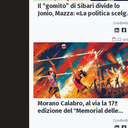
Il “gomito” di Sibari divide lo
Jonio, Mazza: «La politica scelg
la bretella di Thurio»
Condividi
22 ore
Morano Calabro, al via la 17ª
edizione del "Memorial delle
Stelle"
Condividi