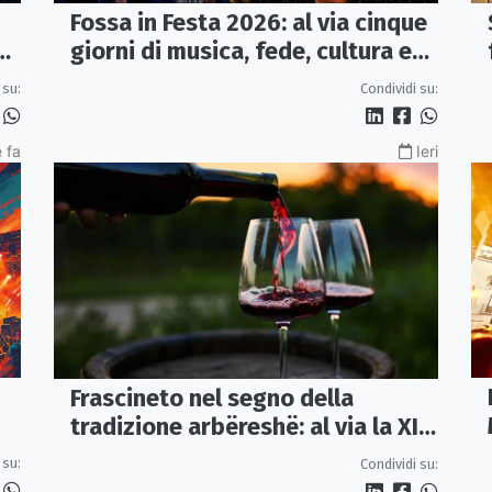
Fossa in Festa 2026: al via cinque
a
giorni di musica, fede, cultura e
sapori
 su:
Condividi su:
 fa
Ieri
Frascineto nel segno della
tradizione arbëreshë: al via la XII
edizione della Festa del Vino
 su:
Condividi su: