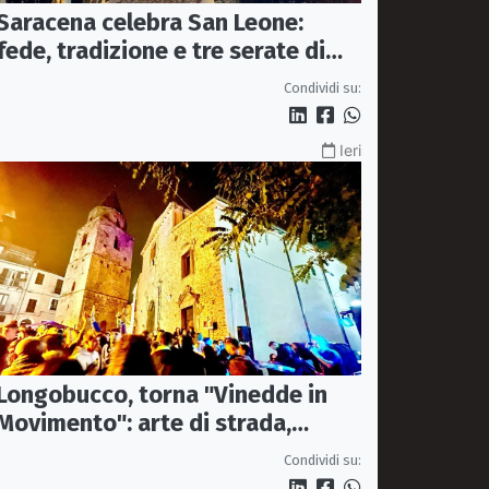
Saracena celebra San Leone:
fede, tradizione e tre serate di
spettacolo per la festa del
Condividi su:
Patrono
Ieri
Longobucco, torna "Vinedde in
Movimento": arte di strada,
musica e sapori fanno rivivere il
Condividi su:
borgo