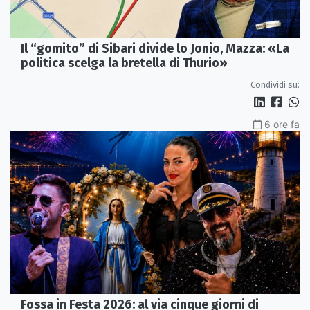
Il “gomito” di Sibari divide lo Jonio, Mazza: «La
politica scelga la bretella di Thurio»
Condividi su:
6 ore fa
Fossa in Festa 2026: al via cinque giorni di