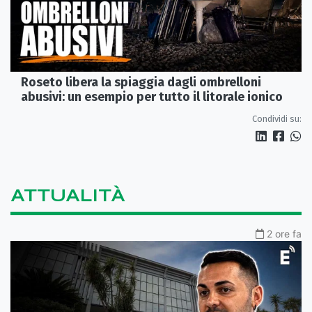
Roseto libera la spiaggia dagli ombrelloni
abusivi: un esempio per tutto il litorale ionico
Condividi su:
ATTUALITÀ
2 ore fa