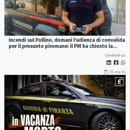
Incendi sul Pollino, domani l'udienza di convalida
per il presunto piromane: il PM ha chiesto la
misura in carcere
Condividi su:
16 ore fa