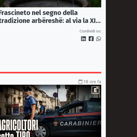
Frascineto nel segno della
tradizione arbëreshë: al via la XII
edizione della Festa del Vino
Condividi su:
18 ore fa