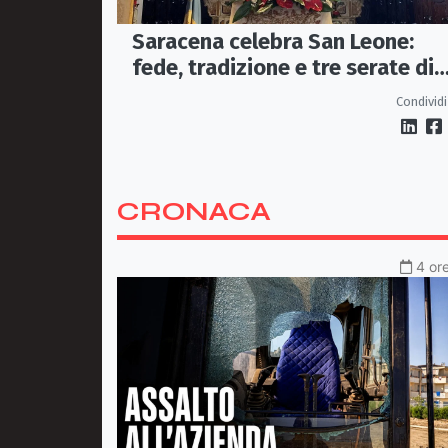
Saracena celebra San Leone:
fede, tradizione e tre serate di
spettacolo per la festa del
Condividi
Patrono
CRONACA
4 ore