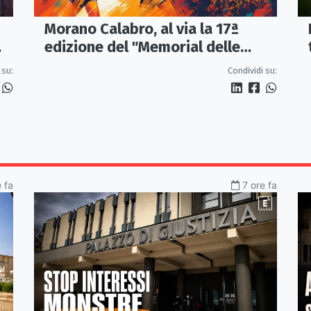
Morano Calabro, al via la 17ª
edizione del "Memorial delle
Stelle"
 su:
Condividi su:
 fa
7 ore fa