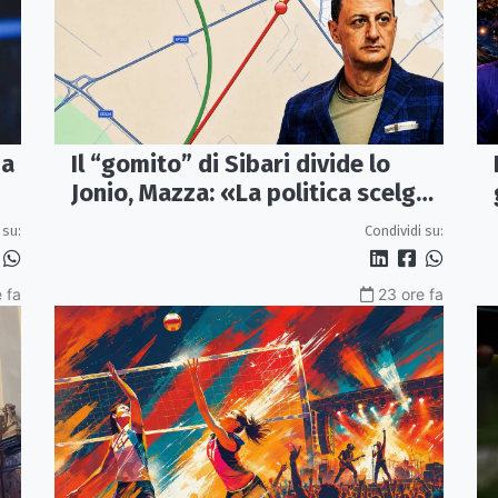
ma
Il “gomito” di Sibari divide lo
Jonio, Mazza: «La politica scelga
la bretella di Thurio»
 su:
Condividi su:
 fa
23 ore fa