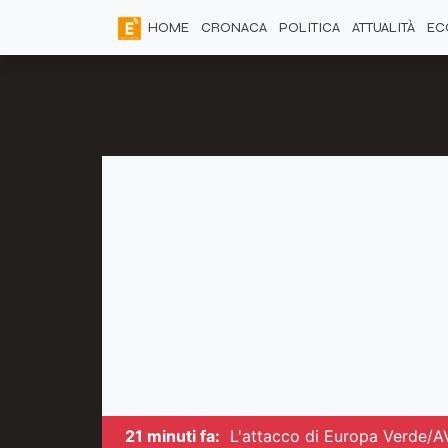
HOME
CRONACA
POLITICA
ATTUALITÀ
EC
21 minuti fa:
L'attacco di Europa Verde/AV