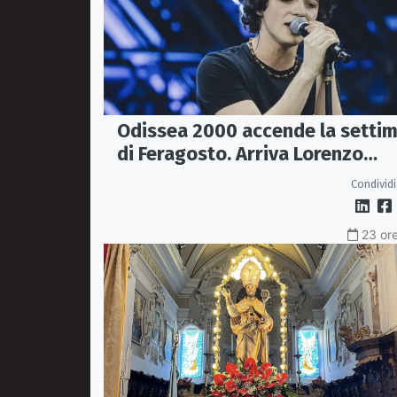
Odissea 2000 accende la setti
di Feragosto. Arriva Lorenzo
Salvetti
Condividi
23 ore