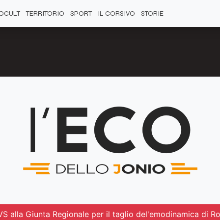
OCULT
TERRITORIO
SPORT
IL CORSIVO
STORIE
S alla Giunta Regionale per il taglio del'emodinamica di R