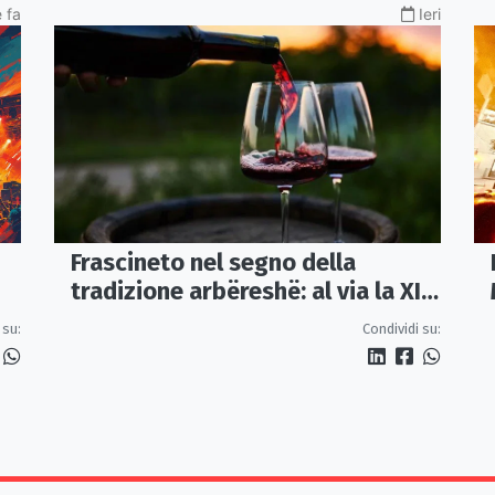
 fa
Ieri
Frascineto nel segno della
tradizione arbëreshë: al via la XII
edizione della Festa del Vino
 su:
Condividi su: