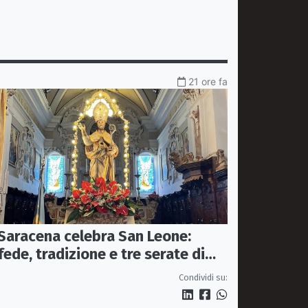
21 ore fa
Saracena celebra San Leone:
fede, tradizione e tre serate di
spettacolo per la festa del
Condividi su:
Patrono