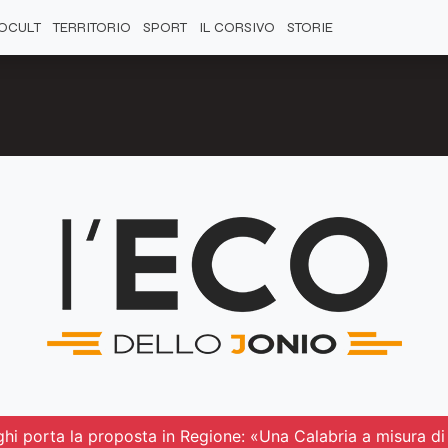
OCULT
TERRITORIO
SPORT
IL CORSIVO
STORIE
aghi porta la proposta in Regione: «Una Calabria a misura di