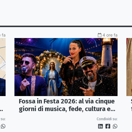
 fa
4 ore fa
Fossa in Festa 2026: al via cinque
a
giorni di musica, fede, cultura e
sapori
 su:
Condividi su: