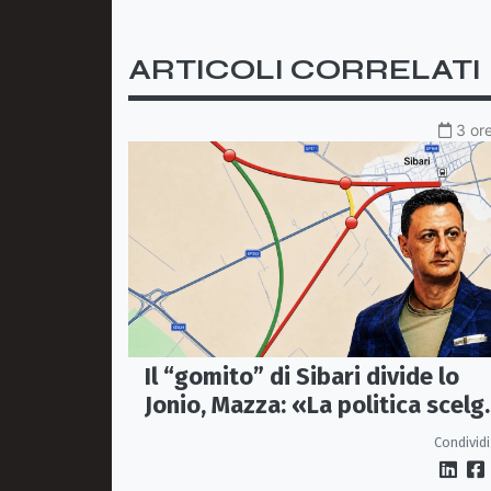
ARTICOLI CORRELATI
3 ore
Il “gomito” di Sibari divide lo
Jonio, Mazza: «La politica scelg
la bretella di Thurio»
Condividi