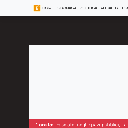
HOME
CRONACA
POLITICA
ATTUALITÀ
EC
1 ora fa:
Fasciatoi negli spazi pubblici, L