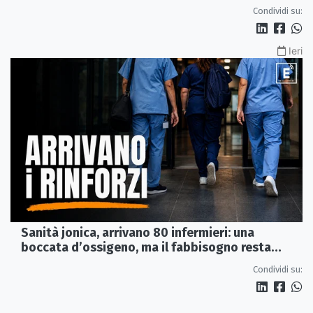
Condividi su:
Ieri
Sanità jonica, arrivano 80 infermieri: una
boccata d’ossigeno, ma il fabbisogno resta
scoperto
Condividi su: