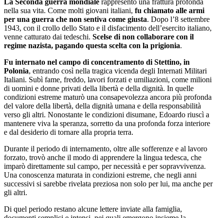
La Seconda guerra mondiale
rappresentò una frattura profonda
nella sua vita. Come molti giovani italiani,
fu chiamato alle armi
per una guerra che non sentiva come giusta
. Dopo l’8 settembre
1943, con il crollo dello Stato e il disfacimento dell’esercito italiano,
venne catturato dai tedeschi.
Scelse di non collaborare con il
regime nazista, pagando questa scelta con la prigionia
.
Fu internato nel campo di concentramento di Stettino, in
Polonia
, entrando così nella tragica vicenda degli Internati Militari
Italiani. Subì fame, freddo, lavori forzati e umiliazioni, come milioni
di uomini e donne privati della libertà e della dignità. In quelle
condizioni estreme maturò una consapevolezza ancora più profonda
del valore della libertà, della dignità umana e della responsabilità
verso gli altri. Nonostante le condizioni disumane, Edoardo riuscì a
mantenere viva la speranza, sorretto da una profonda forza interiore
e dal desiderio di tornare alla propria terra.
Durante il periodo di internamento, oltre alle sofferenze e al lavoro
forzato, trovò anche il modo di apprendere la lingua tedesca, che
imparò direttamente sul campo, per necessità e per sopravvivenza.
Una conoscenza maturata in condizioni estreme, che negli anni
successivi si sarebbe rivelata preziosa non solo per lui, ma anche per
gli altri.
Di quel periodo restano alcune lettere inviate alla famiglia,
documenti semplici e intensi, nei quali emergono insieme la