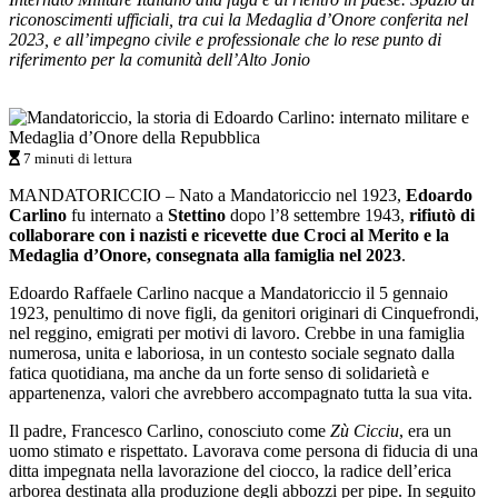
riconoscimenti ufficiali, tra cui la Medaglia d’Onore conferita nel
2023, e all’impegno civile e professionale che lo rese punto di
riferimento per la comunità dell’Alto Jonio
7 minuti di lettura
MANDATORICCIO – Nato a Mandatoriccio nel 1923,
Edoardo
Carlino
fu internato a
Stettino
dopo l’8 settembre 1943,
rifiutò di
collaborare con i nazisti e ricevette due Croci al Merito e la
Medaglia d’Onore, consegnata alla famiglia nel 2023
.
Edoardo Raffaele Carlino nacque a Mandatoriccio il 5 gennaio
1923, penultimo di nove figli, da genitori originari di Cinquefrondi,
nel reggino, emigrati per motivi di lavoro. Crebbe in una famiglia
numerosa, unita e laboriosa, in un contesto sociale segnato dalla
fatica quotidiana, ma anche da un forte senso di solidarietà e
appartenenza, valori che avrebbero accompagnato tutta la sua vita.
Il padre, Francesco Carlino, conosciuto come
Zù Cicciu
, era un
uomo stimato e rispettato. Lavorava come persona di fiducia di una
ditta impegnata nella lavorazione del ciocco, la radice dell’erica
arborea destinata alla produzione degli abbozzi per pipe. In seguito