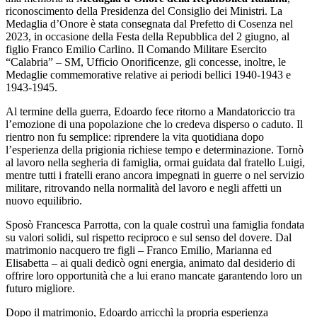
riconoscimento della Presidenza del Consiglio dei Ministri. La
Medaglia d’Onore è stata consegnata dal Prefetto di Cosenza nel
2023, in occasione della Festa della Repubblica del 2 giugno, al
figlio Franco Emilio Carlino. Il Comando Militare Esercito
“Calabria” – SM, Ufficio Onorificenze, gli concesse, inoltre, le
Medaglie commemorative relative ai periodi bellici 1940-1943 e
1943-1945.
Al termine della guerra, Edoardo fece ritorno a Mandatoriccio tra
l’emozione di una popolazione che lo credeva disperso o caduto. Il
rientro non fu semplice: riprendere la vita quotidiana dopo
l’esperienza della prigionia richiese tempo e determinazione. Tornò
al lavoro nella segheria di famiglia, ormai guidata dal fratello Luigi,
mentre tutti i fratelli erano ancora impegnati in guerre o nel servizio
militare, ritrovando nella normalità del lavoro e negli affetti un
nuovo equilibrio.
Sposò Francesca Parrotta, con la quale costruì una famiglia fondata
su valori solidi, sul rispetto reciproco e sul senso del dovere. Dal
matrimonio nacquero tre figli – Franco Emilio, Marianna ed
Elisabetta – ai quali dedicò ogni energia, animato dal desiderio di
offrire loro opportunità che a lui erano mancate garantendo loro un
futuro migliore.
Dopo il matrimonio, Edoardo arricchì la propria esperienza