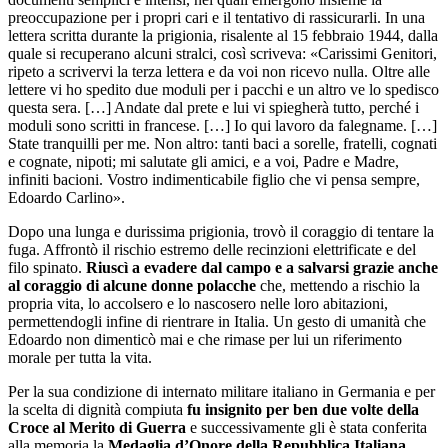
preoccupazione per i propri cari e il tentativo di rassicurarli. In una
lettera scritta durante la prigionia, risalente al 15 febbraio 1944, dalla
quale si recuperano alcuni stralci, così scriveva: «Carissimi Genitori,
ripeto a scrivervi la terza lettera e da voi non ricevo nulla. Oltre alle
lettere vi ho spedito due moduli per i pacchi e un altro ve lo spedisco
questa sera. […] Andate dal prete e lui vi spiegherà tutto, perché i
moduli sono scritti in francese. […] Io qui lavoro da falegname. […]
State tranquilli per me. Non altro: tanti baci a sorelle, fratelli, cognati
e cognate, nipoti; mi salutate gli amici, e a voi, Padre e Madre,
infiniti bacioni. Vostro indimenticabile figlio che vi pensa sempre,
Edoardo Carlino».
Dopo una lunga e durissima prigionia, trovò il coraggio di tentare la
fuga. Affrontò il rischio estremo delle recinzioni elettrificate e del
filo spinato.
Riuscì a evadere dal campo e a salvarsi grazie anche
al coraggio di alcune donne polacche
che, mettendo a rischio la
propria vita, lo accolsero e lo nascosero nelle loro abitazioni,
permettendogli infine di rientrare in Italia. Un gesto di umanità che
Edoardo non dimenticò mai e che rimase per lui un riferimento
morale per tutta la vita.
Per la sua condizione di internato militare italiano in Germania e per
la scelta di dignità compiuta
fu insignito per ben due volte della
Croce al Merito di Guerra
e successivamente gli è stata conferita
alla memoria la
Medaglia d’Onore della Repubblica Italiana
,