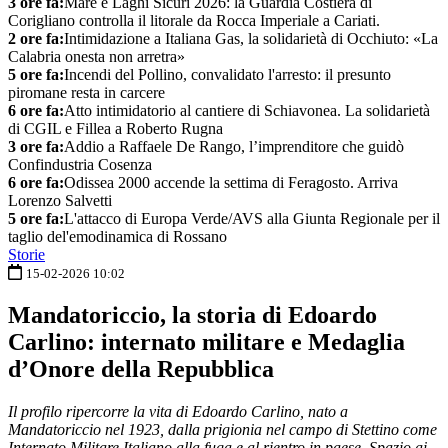
3 ore fa:
Mare e Laghi Sicuri 2026: la Guardia Costiera di
Corigliano controlla il litorale da Rocca Imperiale a Cariati.
2 ore fa:
Intimidazione a Italiana Gas, la solidarietà di Occhiuto: «La
Calabria onesta non arretra»
5 ore fa:
Incendi del Pollino, convalidato l'arresto: il presunto
piromane resta in carcere
6 ore fa:
Atto intimidatorio al cantiere di Schiavonea. La solidarietà
di CGIL e Fillea a Roberto Rugna
3 ore fa:
Addio a Raffaele De Rango, l’imprenditore che guidò
Confindustria Cosenza
6 ore fa:
Odissea 2000 accende la settima di Feragosto. Arriva
Lorenzo Salvetti
5 ore fa:
L'attacco di Europa Verde/AVS alla Giunta Regionale per il
taglio del'emodinamica di Rossano
Storie
15-02-2026 10:02
Mandatoriccio, la storia di Edoardo
Carlino: internato militare e Medaglia
d’Onore della Repubblica
Il profilo ripercorre la vita di Edoardo Carlino, nato a
Mandatoriccio nel 1923, dalla prigionia nel campo di Stettino come
Internato Militare Italiano alla fuga e al rientro in paese. Spazio ai