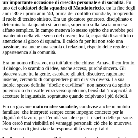
un’importante occasione di crescita personale e di socialità
. Fu
uno dei
calciatori della squadra di Mandatoriccio
, tra la fine degli
anni ’30 e i primi anni ’40, prima del conflitto mondiale, ricoprendo
il ruolo di terzino sinistro. Era un giocatore generoso, disciplinato e
determinato: da quanto si racconta, superarlo sulla fascia non era
affatto semplice. In campo metteva lo stesso spirito che avrebbe poi
mantenuto nella vita: senso del dovere, lealtà, capacità di sacrificio e
attenzione al gioco di squadra. Il calcio fu per lui non solo una
passione, ma anche una scuola di relazioni, rispetto delle regole e
appartenenza alla comunità.
Era un uomo riflessivo, ma tutt’altro che chiuso. Amava il confronto,
il dialogo, lo scambio di idee, anche acceso, purché sincero. Gli
piaceva stare tra la gente, ascoltare gli altri, discutere, ragionare
insieme, cercando di comprendere punti di vista diversi. La sua
indole, spesso definita “ribelle e cavillosa”, non nasceva da spirito
polemico o da insofferenza verso qualcuno, bensì dall’incapacità di
accettare le ingiustizie, soprattutto quando colpivano i più deboli.
Fin da giovane
maturò idee socialiste
, condivise anche in ambito
familiare, che interpretò sempre come impegno concreto per la
dignità del lavoro, per l’equità sociale e per il rispetto delle persone.
Non cercò mai visibilità né vantaggi personali: ciò che lo muoveva
era il senso di giustizia e la responsabilità verso gli altri.