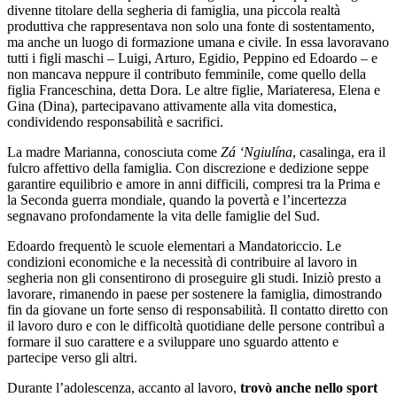
divenne titolare della segheria di famiglia, una piccola realtà
produttiva che rappresentava non solo una fonte di sostentamento,
ma anche un luogo di formazione umana e civile. In essa lavoravano
tutti i figli maschi – Luigi, Arturo, Egidio, Peppino ed Edoardo – e
non mancava neppure il contributo femminile, come quello della
figlia Franceschina, detta Dora. Le altre figlie, Mariateresa, Elena e
Gina (Dina), partecipavano attivamente alla vita domestica,
condividendo responsabilità e sacrifici.
La madre Marianna, conosciuta come
Zá ‘Ngiulína
, casalinga, era il
fulcro affettivo della famiglia. Con discrezione e dedizione seppe
garantire equilibrio e amore in anni difficili, compresi tra la Prima e
la Seconda guerra mondiale, quando la povertà e l’incertezza
segnavano profondamente la vita delle famiglie del Sud.
Edoardo frequentò le scuole elementari a Mandatoriccio. Le
condizioni economiche e la necessità di contribuire al lavoro in
segheria non gli consentirono di proseguire gli studi. Iniziò presto a
lavorare, rimanendo in paese per sostenere la famiglia, dimostrando
fin da giovane un forte senso di responsabilità. Il contatto diretto con
il lavoro duro e con le difficoltà quotidiane delle persone contribuì a
formare il suo carattere e a sviluppare uno sguardo attento e
partecipe verso gli altri.
Durante l’adolescenza, accanto al lavoro,
trovò anche nello sport