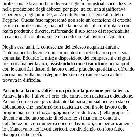
professionale lavorando in diverse segherie industriali specializzate
nella produzione degli abbozzi per pipe, tra cui una significativa
esperienza, negli anni ’60, ad Ascoli Piceno, insieme al fratello
Peppino. Questa fase rappresentò non solo un’occasione di crescita
tecnica e professionale, ma anche la possibilità di confrontarsi con
realtà produttive diverse, rafforzando il suo senso di responsabilità,
la capacità di collaborazione e la dedizione al lavoro di squadra.
Negli stessi anni, la conoscenza del tedesco acquisita durante
l’internamento divenne uno strumento concreto di aiuto per la sua
comunità. Edoardo la mise a disposizione dei compaesani emigrati
in Germania per lavoro,
assistendoli come traduttore
nei rapporti
con le autorità, i datori di lavoro e nelle pratiche quotidiane, offrendo
ancora una volta un sostegno silenzioso e disinteressato a chi si
trovava in difficoltà.
Accanto al lavoro, coltivò una profonda passione per la terra
.
Amava la vite, l’ulivo e l’orto, che curava con pazienza e dedizione.
Acquistò un terreno poco distante dal paese, inizialmente in stato di
abbandono, che trasformò con pazienza e con il solo lavoro delle
proprie mani in un luogo rigoglioso e produttivo. Quella proprietà
divenne anche uno spazio di relazione: vi mantenne contatti e
collaborazioni con numerosi operai e lavoratori, che periodicamente
lo affiancavano nei lavori agricoli, condividendo con loro fatica,
dialogo e solidarietà.