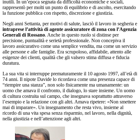
inutili. In un’epoca segnata da difficoltà economiche e sociali,
rappresentò per molti un punto di equilibrio e di ascolto, esercitando
la funzione pubblica con rispetto, discrezione e giustizia.
Negli anni Settanta, per motivi di salute, lasciò il lavoro in segheria e
intraprese l’attività di agente assicuratore di zona con l’Agenzia
Generali di Rossano
. Anche in questo ruolo si distinse per
precisione, puntualità e serietà professionale. Non concepiva il
lavoro assicurativo come una semplice vendita, ma come un servizio
alle persone e alle famiglie. Era scrupoloso, affidabile, attento alle
esigenze dei clienti, qualità che gli valsero stima diffusa e fiducia
duratura.
La sua vita si interruppe prematuramente il 10 agosto 1997, all’età di
74 anni. Il nipote Davide lo ricordava come una presenza capace di
“riempire una stanza”, non solo fisicamente ma umanamente: un
uomo che amava il confronto, il dialogo, lo stare insieme. Un uomo
di cultura costruita sul campo, che insegnava soprattutto attraverso
l’esempio e la relazione con gli altri. Amava ripetere: «Non smettere
mai di imparare». Un insegnamento che resta vivo, insieme al
ricordo di una vita spesa senza risparmio, nel lavoro, nella dignità,
nella giustizia e nell’attenzione agli altri.