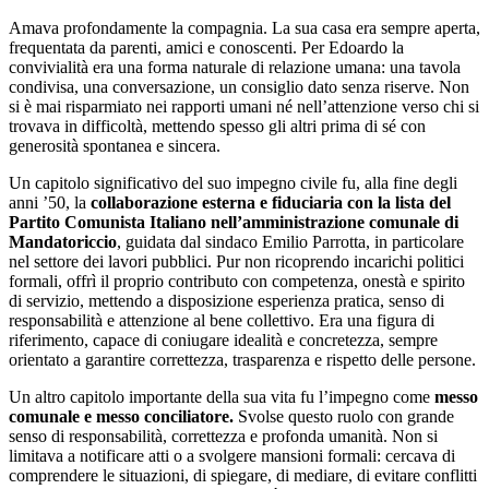
Amava profondamente la compagnia. La sua casa era sempre aperta,
frequentata da parenti, amici e conoscenti. Per Edoardo la
convivialità era una forma naturale di relazione umana: una tavola
condivisa, una conversazione, un consiglio dato senza riserve. Non
si è mai risparmiato nei rapporti umani né nell’attenzione verso chi si
trovava in difficoltà, mettendo spesso gli altri prima di sé con
generosità spontanea e sincera.
Un capitolo significativo del suo impegno civile fu, alla fine degli
anni ’50, la
collaborazione esterna e fiduciaria con la lista del
Partito Comunista Italiano nell’amministrazione comunale di
Mandatoriccio
, guidata dal sindaco Emilio Parrotta, in particolare
nel settore dei lavori pubblici. Pur non ricoprendo incarichi politici
formali, offrì il proprio contributo con competenza, onestà e spirito
di servizio, mettendo a disposizione esperienza pratica, senso di
responsabilità e attenzione al bene collettivo. Era una figura di
riferimento, capace di coniugare idealità e concretezza, sempre
orientato a garantire correttezza, trasparenza e rispetto delle persone.
Un altro capitolo importante della sua vita fu l’impegno come
messo
comunale e messo conciliatore.
Svolse questo ruolo con grande
senso di responsabilità, correttezza e profonda umanità. Non si
limitava a notificare atti o a svolgere mansioni formali: cercava di
comprendere le situazioni, di spiegare, di mediare, di evitare conflitti