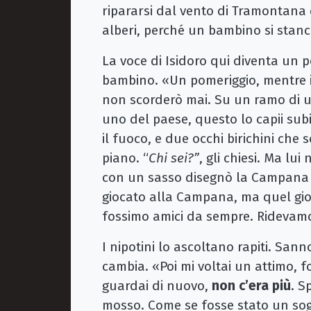
ripararsi dal vento di Tramontana c
alberi, perché un bambino si stanc
La voce di Isidoro qui diventa un 
bambino. «Un pomeriggio, mentre i
non scorderò mai. Su un ramo di u
uno del paese, questo lo capii su
il fuoco, e due occhi birichini che
piano. “
Chi sei?”
, gli chiesi. Ma l
con un sasso disegnò la Campana p
giocato alla Campana, ma quel gi
fossimo amici da sempre. Rideva
I nipotini lo ascoltano rapiti. Sann
cambia. «Poi mi voltai un attimo,
guardai di nuovo,
non c’era più
. S
mosso. Come se fosse stato un so