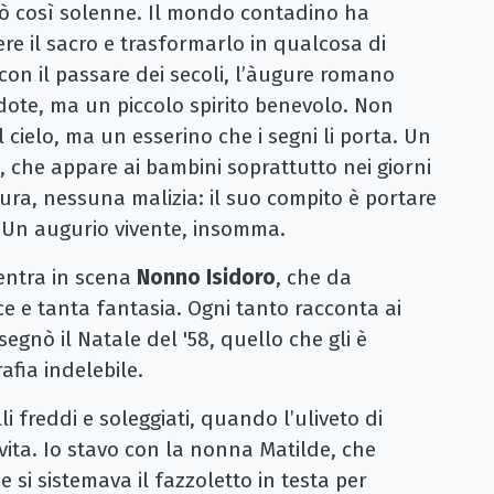
ò così solenne. Il mondo contadino ha
re il sacro e trasformarlo in qualcosa di
 con il passare dei secoli, l’àugure romano
dote, ma un piccolo spirito benevolo. Non
 cielo, ma un esserino che i segni li porta. Un
o, che appare ai bambini soprattutto nei giorni
ura, nessuna malizia: il suo compito è portare
 Un augurio vivente, insomma.
 entra in scena
Nonno Isidoro
, che da
ce e tanta fantasia. Ogni tanto racconta ai
segnò il Natale del '58, quello che gli è
fia indelebile.
li freddi e soleggiati, quando l’uliveto di
vita. Io stavo con la nonna Matilde, che
e si sistemava il fazzoletto in testa per