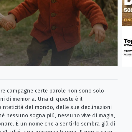
re campagne certe parole non sono solo
igni di memoria. Una di queste è il
 sinteticità del mondo, delle sue declinazioni
ché nessuno sogna più, nessuno vive di magia,
nare. È un nome che a sentirlo sembra già di
a gli ulivi, una presenza buona. E non a caso