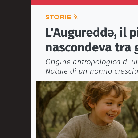
STORIE
L'Augureddǝ, il p
nascondeva tra gl
Origine antropologica di un
Natale di un nonno cresciut