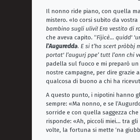
Il nonno ride piano, con quella mal
mistero. «Io corsi subito da vostra
bambino sugli ulivi! Era vestito di r
che aveva capito. “
Fijicè… quidd' '
l’Augureddǝ
. E si t’ha scert pròbbj m
portat' l’augurj ppe’ tutt l’ann chi 
padella sul fuoco e mi preparò un
nostre campagne, per dire grazie a 
qualcosa di buono a chi ha ricevuto
A questo punto, i nipotini hanno gl
sempre: «Ma nonno, e se l’Augurd
sorride e con quella saggezza che 
risponde: «Ah, piccoli miei… tra gli 
volte, la fortuna si mette ‘na giu