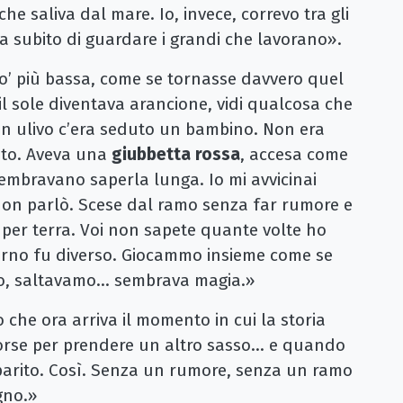
he saliva dal mare. Io, invece, correvo tra gli
a subito di guardare i grandi che lavorano».
po’ più bassa, come se tornasse davvero quel
l sole diventava arancione, vidi qualcosa che
n ulivo c’era seduto un bambino. Non era
bito. Aveva una
giubbetta rossa
, accesa come
 sembravano saperla lunga. Io mi avvicinai
ui non parlò. Scese dal ramo senza far rumore e
er terra. Voi non sapete quante volte ho
orno fu diverso. Giocammo insieme come se
mo, saltavamo… sembrava magia.»
o che ora arriva il momento in cui la storia
 forse per prendere un altro sasso… e quando
parito. Così. Senza un rumore, senza un ramo
gno.»