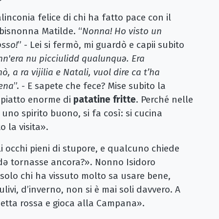
inconia felice di chi ha fatto pace con il
 bisnonna Matilde. “
Nonna! Ho visto un
osso!
” - Lei si fermò, mi guardò e capii subito
unn'era nu picciulidd qualunquǝ. Era
ò, a ra vijilia e Natali, vuol dire ca t’ha
vena
”. - E sapete che fece? Mise subito la
 piatto enorme di
patatine fritte
. Perché nelle
uno spirito buono, si fa così: si cucina
 la visita».
i occhi pieni di stupore, e qualcuno chiede
dǝ tornasse ancora?». Nonno Isidoro
solo chi ha vissuto molto sa usare bene,
ulivi, d’inverno, non si è mai soli davvero. A
bbetta rossa e gioca alla Campana».