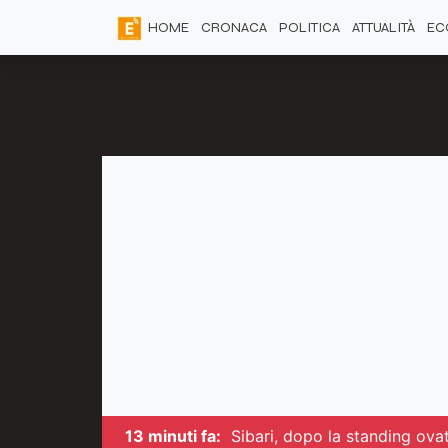
HOME
CRONACA
POLITICA
ATTUALITÀ
EC
13 minuti fa:
Sibari, dopo la standing ova