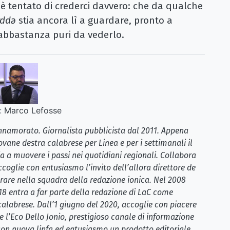
 è tentato di crederci davvero: che da qualche
rddǝ
stia ancora lì a guardare, pronto a
 abbastanza puri da vederlo.
:
Marco Lefosse
 innamorato. Giornalista pubblicista dal 2011. Appena
ovane destra calabrese per Linea e per i settimanali il
a a muovere i passi nei quotidiani regionali. Collabora
coglie con entusiasmo l’invito dell’allora direttore de
rare nella squadra della redazione ionica. Nel 2008
018 entra a far parte della redazione di LaC come
 calabrese. Dall’1 giugno del 2020, accoglie con piacere
e l’Eco Dello Jonio, prestigioso canale di informazione
 con nuova linfa ed entusiasmo un prodotto editoriale