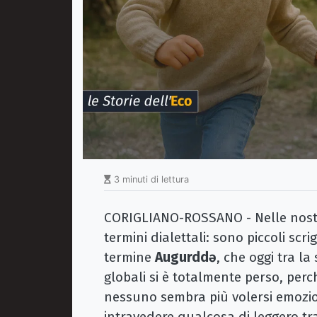
3 minuti di lettura
CORIGLIANO-ROSSANO - Nelle nost
termini dialettali: sono piccoli scr
termine
Augurddǝ
, che oggi tra la
globali si è totalmente perso, per
nessuno sembra più volersi emozio
intravedere qualcosa di leggero tr