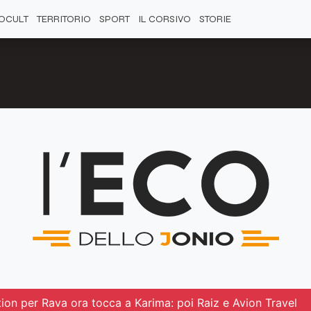
OCULT
TERRITORIO
SPORT
IL CORSIVO
STORIE
tion per Rava ora tocca a Karima: poi Raiz e Avion Travel