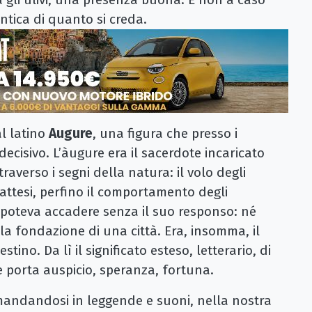
antica di quanto si creda.
al latino
Augure
, una figura che presso i
ecisivo. L’àugure era il sacerdote incaricato
ttraverso i segni della natura: il volo degli
 inattesi, perfino il comportamento degli
a poteva accadere senza il suo responso: né
a fondazione di una città. Era, insomma, il
stino. Da lì il significato esteso, letterario, di
e porta auspicio, speranza, fortuna.
andandosi in leggende e suoni, nella nostra