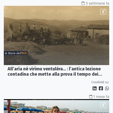
3 settimane fa
All’aría né virímu ventuléra... : l’antica lezione
contadina che mette alla prova il tempo dei
social
Condividi su:
1 mese fa