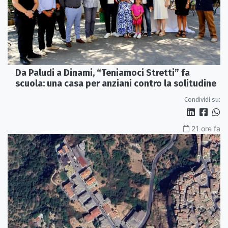
Da Paludi a Dinami, “Teniamoci Stretti” fa
scuola: una casa per anziani contro la solitudine
Condividi su:
21 ore fa