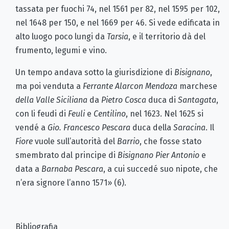
tassata per fuochi 74, nel 1561 per 82, nel 1595 per 102,
nel 1648 per 150, e nel 1669 per 46. Si vede edificata in
alto luogo poco lungi da
Tarsia
, e il territorio dà del
frumento, legumi e vino.
Un tempo andava sotto la giurisdizione di
Bisignano
,
ma poi venduta a
Ferrante Alarcon Mendoza
marchese
della Valle Siciliana
da
Pietro Cosca
duca di
Santagata
,
con li feudi di
Feuli
e
Centilino
, nel 1623. Nel 1625 si
vendé a
Gio. Francesco Pescara
duca della
Saracina
. Il
Fiore
vuole sull’autorità del
Barrio
, che fosse stato
smembrato dal principe di
Bisignano
Pier Antonio
e
data a
Barnaba Pescara
, a cui succedé suo nipote, che
n’era signore l’anno 1571» (6).
Bibliografia