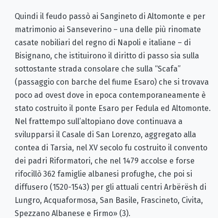
Quindi il feudo passò ai Sangineto di Altomonte e per
matrimonio ai Sanseverino – una delle più rinomate
casate nobiliari del regno di Napoli e italiane – di
Bisignano, che istituirono il diritto di passo sia sulla
sottostante strada consolare che sulla “Scafa”
(passaggio con barche del fiume Esaro) che si trovava
poco ad ovest dove in epoca contemporaneamente è
stato costruito il ponte Esaro per Fedula ed Altomonte.
Nel frattempo sull’altopiano dove continuava a
svilupparsi il Casale di San Lorenzo, aggregato alla
contea di Tarsia, nel XV secolo fu costruito il convento
dei padri Riformatori, che nel 1479 accolse e forse
rifocillò 362 famiglie albanesi profughe, che poi si
diffusero (1520-1543) per gli attuali centri Arbёrёsh di
Lungro, Acquaformosa, San Basile, Frascineto, Civita,
Spezzano Albanese e Firmo» (3).