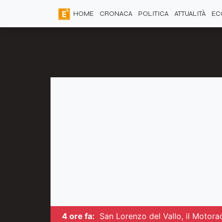
HOME
CRONACA
POLITICA
ATTUALITÀ
EC
4 ore fa:
San Lorenzo del Vallo, il Motora