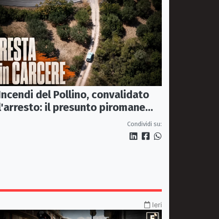
Incendi del Pollino, convalidato
l'arresto: il presunto piromane
resta in carcere
Condividi su:
Ieri