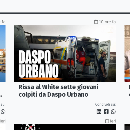
 fa
10 ore fa
Rissa al White sette giovani
colpiti da Daspo Urbano
 su:
Condividi su:
Ieri
Ieri