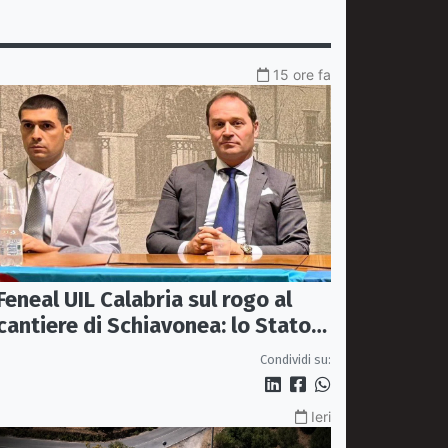
15 ore fa
Feneal UIL Calabria sul rogo al
cantiere di Schiavonea: lo Stato
rafforzi i presìdi di legalità
Condividi su:
Ieri