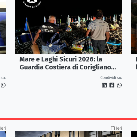
Mare e Laghi Sicuri 2026: la
Guardia Costiera di Corigliano
controlla il litorale da Rocca
 su:
Condividi su:
Imperiale a Cariati.
Ieri
Ieri