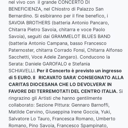
nel vivo con il grande CONCERTO DI
BENEFICIENZA, nel Chiostro di Palazzo San
Bernardino. Si esibiranno per il fine benefico, i
SAVOIA BROTHERS (batteria Antonio Pancaro,
Chitarra Pietro Savoia, chitarra e voce Paolo
Savoia), seguiti dai GRAMMELOT BLUES BAND
(batteria Antonio Campana, basso Francesco
Paternoster, chitarra Corrado Fonsi, Chitarra Alfonso
Sacchetti, Voce Adele Zangaro). Conducono la
Serata: Daniele GAROFALO e Stefania
SCHIAVELLI.
Per il Concerto è previsto un ingresso
di 5 EURO. Il RICAVATO SARA’ CONSEGNATO ALLA
CARITAS DIOCESANA CHE LO DEVOLVERA’ IN
FAVORE DEI TERREMOTATI DEL CENTRO ITALIA.
Si
ringrazino gli Artisti che hanno gentilmente
collaborato: Sezione Pittura: Gennaro Barnoffi,
Matilde Cervino, Giuseppina Irene Goccia, Yuki,
Salvatore Lo Tauro, Francesca Romano, Umberto
Romano, Pino Savoia, Francesco Spampinato,