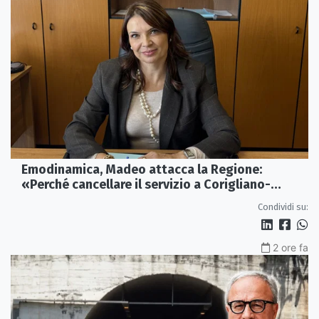
Emodinamica, Madeo attacca la Regione:
«Perché cancellare il servizio a Corigliano-
Rossano?»
Condividi su:
2 ore fa