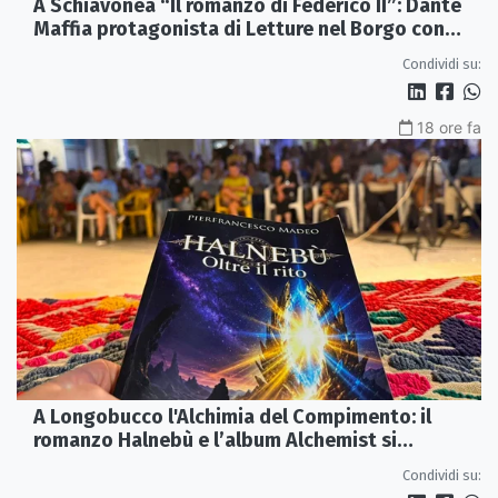
A Schiavonea “Il romanzo di Federico II”: Dante
Maffia protagonista di Letture nel Borgo con
l’Autore
Condividi su:
18 ore fa
A Longobucco l'Alchimia del Compimento: il
romanzo Halnebù e l’album Alchemist si
incontrano sul palco
Condividi su: