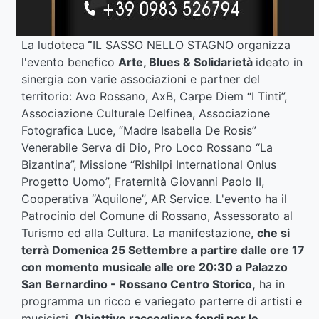
La ludoteca
“
IL SASSO NELLO STAGNO organizza
l'evento benefico
Arte, Blues & Solidarietà
ideato in
sinergia con varie associazioni e partner del
territorio: Avo Rossano, AxB, Carpe Diem “I Tinti”,
Associazione Culturale Delfinea, Associazione
Fotografica Luce, “Madre Isabella De Rosis”
Venerabile Serva di Dio, Pro Loco Rossano “La
Bizantina”, Missione “Rishilpi International Onlus
Progetto Uomo”, Fraternità Giovanni Paolo II,
Cooperativa “Aquilone”, AR Service. L'evento ha il
Patrocinio del Comune di Rossano, Assessorato al
Turismo ed alla Cultura. La manifestazione,
che si
terrà Domenica 25 Settembre a partire dalle ore 17
con momento musicale alle ore 20:30 a Palazzo
San Bernardino - Rossano Centro Storico,
ha in
programma un ricco e variegato parterre di artisti e
musicisti.
Obiettivo raccogliere fondi per le