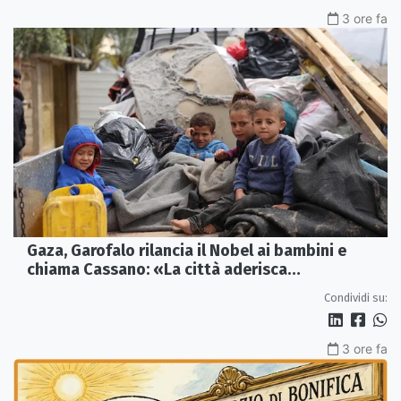
3 ore fa
Gaza, Garofalo rilancia il Nobel ai bambini e
chiama Cassano: «La città aderisca
ufficialmente»
Condividi su:
3 ore fa