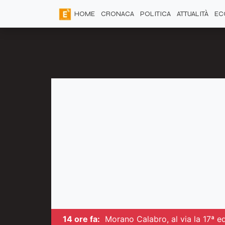
HOME
CRONACA
POLITICA
ATTUALITÀ
EC
14 ore fa:
Morano Calabro, al via la 17ª ed