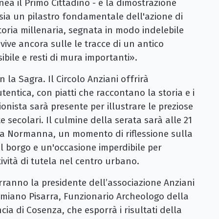
nea il Primo Cittadino - è la dimostrazione
 sia un pilastro fondamentale dell'azione di
toria millenaria, segnata in modo indelebile
ve ancora sulle le tracce di un antico
ibile e resti di mura importanti».
n la Sagra. Il Circolo Anziani offrirà
ntica, con piatti che raccontano la storia e i
ionista sarà presente per illustrare le preziose
te secolari. Il culmine della serata sarà alle 21
bria Normanna, un momento di riflessione sulla
el borgo e un'occasione imperdibile per
tività di tutela nel centro urbano.
erranno la presidente dell’associazione Anziani
amiano Pisarra, Funzionario Archeologo della
ia di Cosenza, che esporrà i risultati della