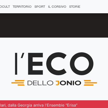
OCULT
TERRITORIO
SPORT
IL CORSIVO
STORIE
llari, dalla Georgia arriva l'Ensemble "Erisa"