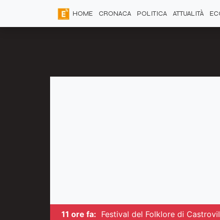
HOME
CRONACA
POLITICA
ATTUALITÀ
EC
11 ore fa:
Festival del Folklore di Castrovi