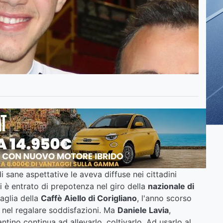
i sane aspettative le aveva diffuse nei cittadini
ni è entrato di prepotenza nel giro della
nazionale di
aglia della
Caffè Aiello di Corigliano
, l'anno scorso
o nel regalare soddisfazioni. Ma
Daniele Lavia
,
antino continua ad allevarlo, coltivarlo. Ad usarlo al