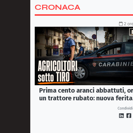
CRONACA
2 or
Prima cento aranci abbattuti, o
un trattore rubato: nuova ferita
all’agricoltura della Sibaritide
Condividi