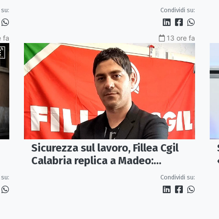
con un terzo della pressione
 su:
Condividi su:
 fa
13 ore fa
Sicurezza sul lavoro, Fillea Cgil
Calabria replica a Madeo:
«Servono controlli, non incentivi
 su:
Condividi su:
alle imprese»