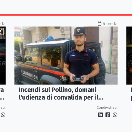
e fa
5 ore fa
Incendi sul Pollino, domani
ra
l'udienza di convalida per il
presunto piromane: il PM ha
Condividi su:
 su:
chiesto la misura in carcere