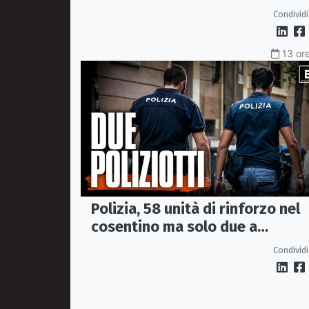
Ceraolo, il pendolare della
Condividi
"Locomotiva Perduta"
13 ore
Polizia, 58 unità di rinforzo nel
cosentino ma solo due a
Corigliano-Rossano e due a
Condividi
Castrovillari