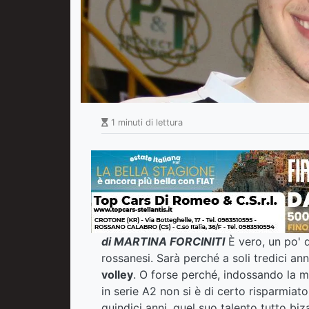
1 minuti di lettura
di MARTINA FORCINITI
È vero, un po' d
rossanesi. Sarà perché a soli tredici an
volley
. O forse perché, indossando la m
in serie A2 non si è di certo risparmiat
quindici anni, quel suo talento tutto biz