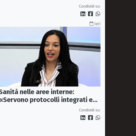
apre il caso dell’Ufficio ausili
Condividi su:
Ieri
Sanità nelle aree interne:
«Servono protocolli integrati e
mezzi dedicati per garantire
Condividi su:
soccorsi tempestivi»