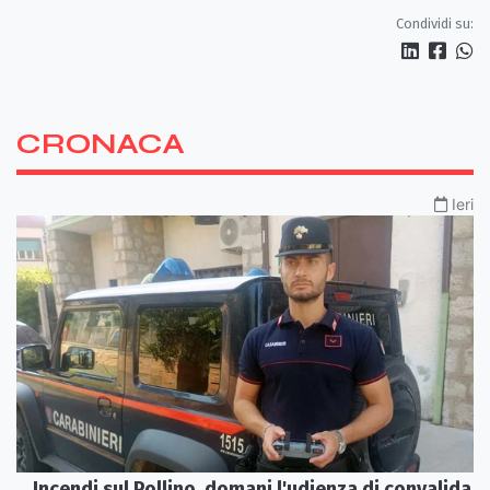
Sibaritide
Condividi su:
CRONACA
Ieri
Incendi sul Pollino, domani l'udienza di convalida