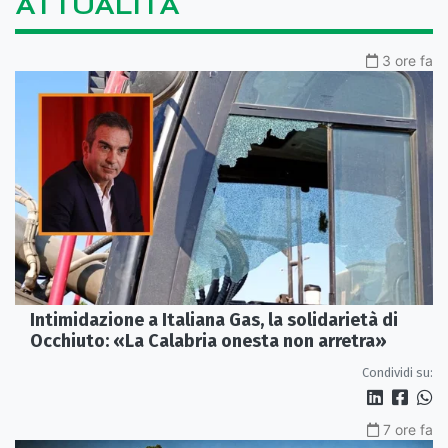
ATTUALITÀ
3 ore fa
Intimidazione a Italiana Gas, la solidarietà di
Occhiuto: «La Calabria onesta non arretra»
Condividi su:
7 ore fa