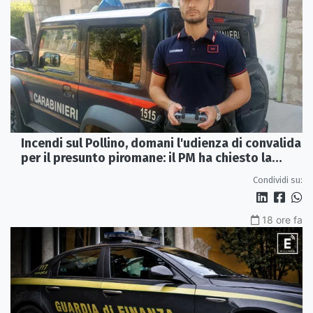
Incendi sul Pollino, domani l'udienza di convalida
per il presunto piromane: il PM ha chiesto la
misura in carcere
Condividi su:
18 ore fa