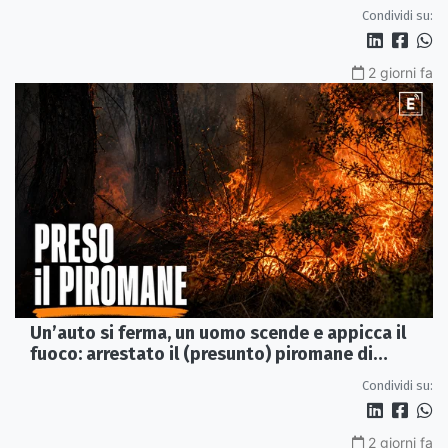
di Rossano
Condividi su:
2 giorni fa
Un’auto si ferma, un uomo scende e appicca il
fuoco: arrestato il (presunto) piromane di
Morano
Condividi su:
2 giorni fa