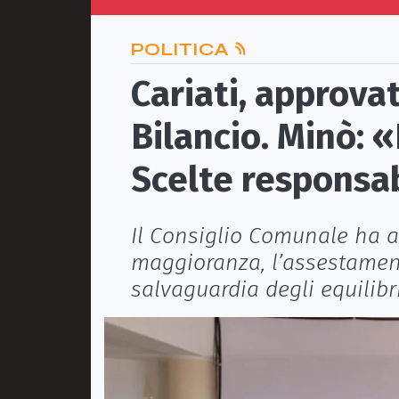
POLITICA
Cariati, approva
Bilancio. Minò: 
Scelte responsab
Il Consiglio Comunale ha ap
maggioranza, l’assestament
salvaguardia degli equilibri