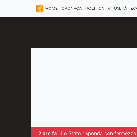
HOME
CRONACA
POLITICA
ATTUALITÀ
EC
2 ore fa:
Lo Stato risponda con fermezza