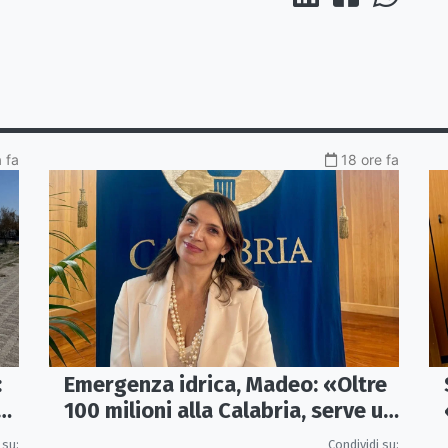
a fa
18 ore fa
:
Emergenza idrica, Madeo: «Oltre
re
100 milioni alla Calabria, serve un
vero Masterplan»
 su:
Condividi su: