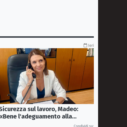
Ieri
Sicurezza sul lavoro, Madeo:
«Bene l'adeguamento alla
normativa nazionale, servono più
Condividi su: