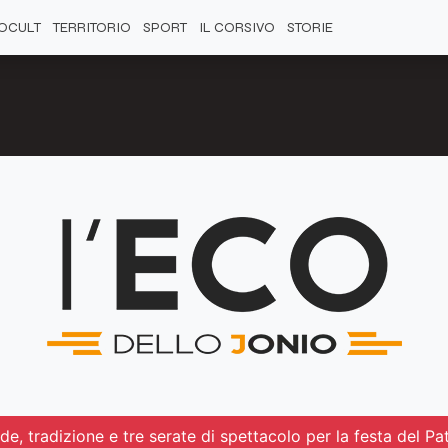
OCULT
TERRITORIO
SPORT
IL CORSIVO
STORIE
e, tradizione e tre serate di spettacolo per la festa del Pa