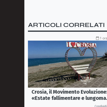
ARTICOLI CORRELATI
1 or
Crosia, il Movimento Evoluzione
«Estate fallimentare e lungoma
chiuso. La città si sta
Condividi