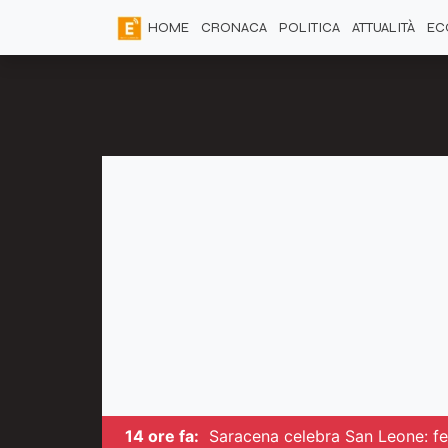
HOME
CRONACA
POLITICA
ATTUALITÀ
EC
14 ore fa:
Saracena celebra San Leone: fed