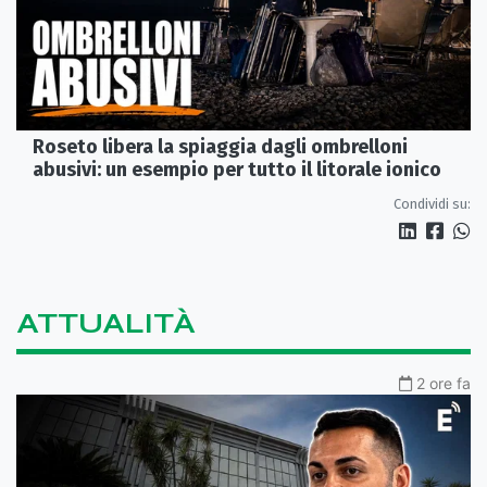
Roseto libera la spiaggia dagli ombrelloni
abusivi: un esempio per tutto il litorale ionico
Condividi su:
ATTUALITÀ
2 ore fa