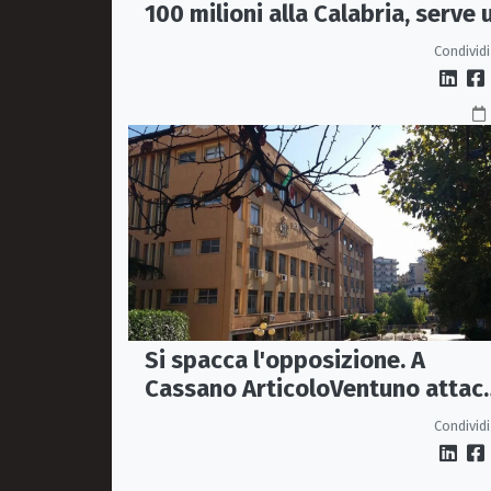
100 milioni alla Calabria, serve 
vero Masterplan»
Condividi
Si spacca l'opposizione. A
Cassano ArticoloVentuno attac
Avena e ne chiede le dimissioni
Condividi