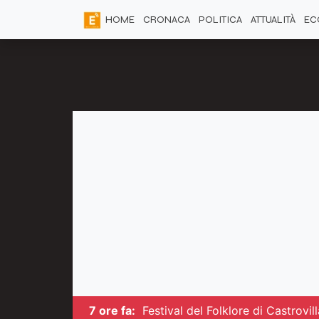
HOME
CRONACA
POLITICA
ATTUALITÀ
EC
7 ore fa:
Festival del Folklore di Castrovil