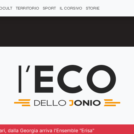
OCULT
TERRITORIO
SPORT
IL CORSIVO
STORIE
lari, dalla Georgia arriva l'Ensemble "Erisa"