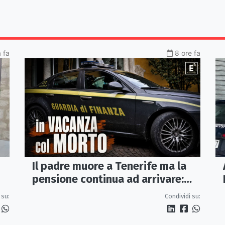
a fa
8 ore fa
Il padre muore a Tenerife ma la
pensione continua ad arrivare:
indagati due coniugi
 su:
Condividi su: