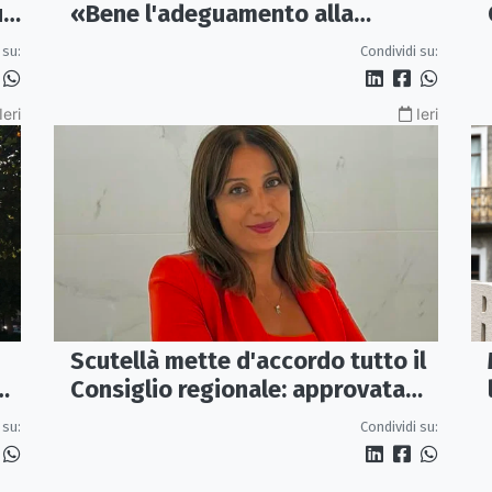
un
«Bene l'adeguamento alla
normativa nazionale, servono più
 su:
Condividi su:
tutele»
Ieri
Ieri
Scutellà mette d'accordo tutto il
ca
Consiglio regionale: approvata
mozione per i treni Sibari-Paola
 su:
Condividi su: