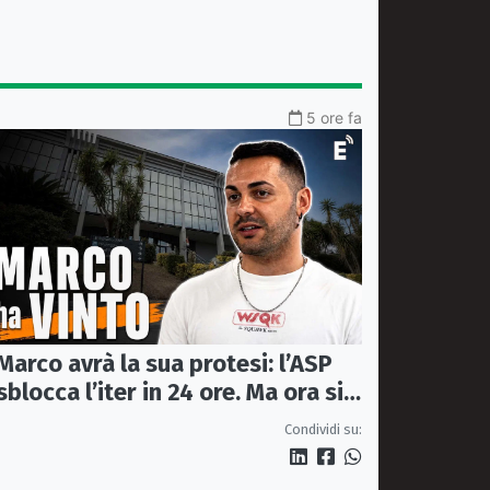
5 ore fa
Marco avrà la sua protesi: l’ASP
sblocca l’iter in 24 ore. Ma ora si
apre il caso dell’Ufficio ausili
Condividi su: