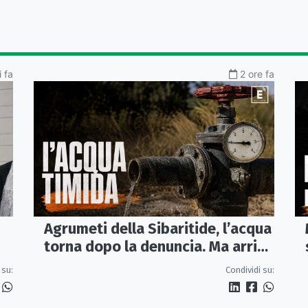
 fa
2 ore fa
Agrumeti della Sibaritide, l’acqua
torna dopo la denuncia. Ma arriva
con un terzo della pressione
 su:
Condividi su: