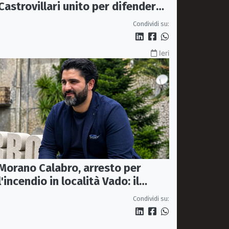
Castrovillari unito per difendere
il diritto alla salute
Condividi su:
Ieri
Morano Calabro, arresto per
l'incendio in località Vado: il
sindaco Donadio ringrazia
Condividi su:
Carabinieri Forestali e
magistratura