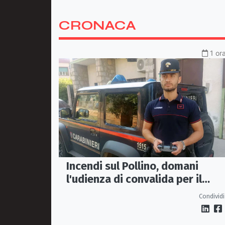
CRONACA
1 or
Incendi sul Pollino, domani
l'udienza di convalida per il
presunto piromane: il PM ha
Condividi
chiesto la misura in carcere