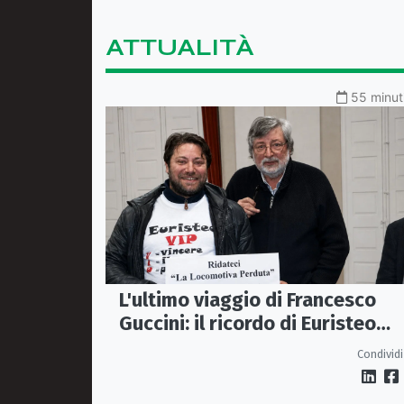
ATTUALITÀ
55 minuti
L'ultimo viaggio di Francesco
Guccini: il ricordo di Euristeo
Ceraolo, il pendolare della
Condividi
"Locomotiva Perduta"