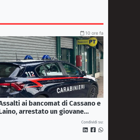
10 ore fa
Assalti ai bancomat di Cassano e
Laino, arrestato un giovane
pugliese
Condividi su: