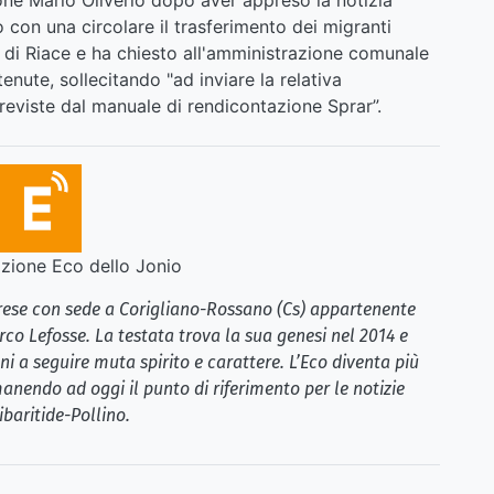
one Mario Oliverio dopo aver appreso la notizia
 con una circolare il trasferimento dei migranti
 di Riace e ha chiesto all'amministrazione comunale
enute, sollecitando "ad inviare la relativa
viste dal manuale di rendicontazione Sprar”.
ione Eco dello Jonio
brese con sede a Corigliano-Rossano (Cs) appartenente
rco Lefosse. La testata trova la sua genesi nel 2014 e
i a seguire muta spirito e carattere. L’Eco diventa più
anendo ad oggi il punto di riferimento per le notizie
ibaritide-Pollino.