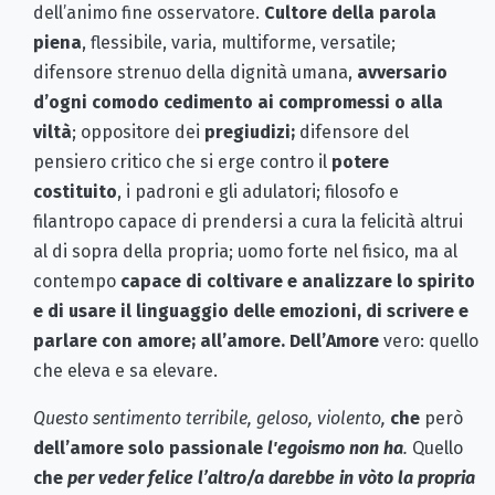
dell’animo fine osservatore.
Cultore della parola
piena
, flessibile, varia, multiforme, versatile;
difensore strenuo della dignità umana,
avversario
d’ogni comodo cedimento ai compromessi o alla
viltà
; oppositore dei
pregiudizi;
difensore del
pensiero critico che si erge contro il
potere
costituito
, i padroni e gli adulatori; filosofo e
filantropo capace di prendersi a cura la felicità altrui
al di sopra della propria; uomo forte nel fisico, ma al
contempo
capace di coltivare e analizzare lo spirito
e di usare il linguaggio delle emozioni, di scrivere e
parlare con amore; all’amore. Dell’Amore
vero: quello
che eleva e sa elevare.
Questo sentimento terribile, geloso, violento,
che
però
dell’amore solo passionale
l'egoismo non ha
.
Quello
che
per veder felice l’altro/a darebbe in vòto la propria