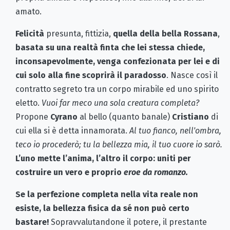
amato.
Felicità
presunta, fittizia,
quella della bella Rossana
,
basata su una realtà finta che lei stessa chiede,
inconsapevolmente, venga confezionata per lei e di
cui solo alla fine scoprirà il paradosso
. Nasce così il
contratto segreto tra un corpo mirabile ed uno spirito
eletto.
Vuoi far meco una sola creatura completa?
Propone
Cyrano
al bello (quanto banale)
Cristiano
di
cui ella si è detta innamorata.
Al tuo fianco, nell'ombra,
teco io procederò; tu la bellezza mia, il tuo cuore io sarò.
L’uno mette l’anima, l’altro il corpo: uniti per
costruire un vero e proprio
eroe da romanzo.
Se la perfezione completa nella vita reale non
esiste, la bellezza fisica da sé non può certo
bastare!
Sopravvalutandone il potere, il prestante