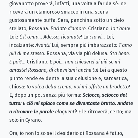
giovanotto proverà, infatti, una volta a far da sé: ne
riceverà un clamoroso smacco in una scena
gustosamente buffa. Sera, panchina sotto un cielo
stellato, Rossana:
Parlate d'amore.
Cristiano:
Io t'amo!
Lei.:
È il tema... Adesso, ricamate!
Lui:
Io vi...
Lei,
incalzante
: Avanti!
Lui, sempre più imbarazzato
: T'amo
più di me stesso.
Rossana, via via più delusa.
Sta bene.
E poi?...
Cristiano.
E poi... non chiederei di più se mi
amaste! Rossana, dì che m'ami anche tu!
Lei a questo
punto rende evidente la sua delusione e, sarcastica,
chiosa:
Io volea della crema, voi mi offrite un brodetto!
E, dopo un po’, senza più forma:
Sciocco, sciocco del
tutto! E ciò mi spiace come se diventaste brutto
.
Andate
a ritrovare le parole
eloquenti!
E le ritroverà, certo; ma
solo in Cyrano.
Ora, io non lo so se il desiderio di Rossana è fatuo,