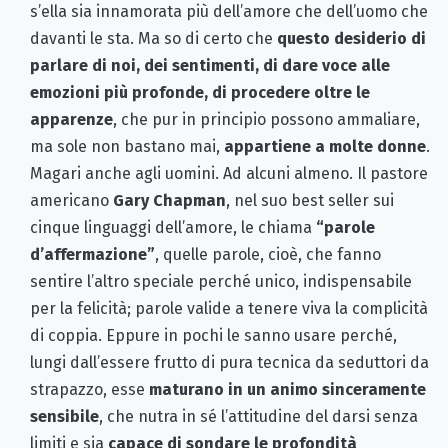
s’ella sia innamorata più dell’amore che dell’uomo che
davanti le sta. Ma so di certo che
questo desiderio di
parlare di noi, dei sentimenti, di dare voce alle
emozioni più profonde, di procedere oltre le
apparenze
, che pur in principio possono ammaliare,
ma sole non bastano mai,
appartiene a molte donne
.
Magari anche agli uomini. Ad alcuni almeno. Il pastore
americano
Gary Chapman
, nel suo best seller sui
cinque linguaggi dell’amore, le chiama
“parole
d’affermazione”
, quelle parole, cioè, che fanno
sentire l’altro speciale perché unico, indispensabile
per la felicità; parole valide a tenere viva la complicità
di coppia. Eppure in pochi le sanno usare perché,
lungi dall’essere frutto di pura tecnica da seduttori da
strapazzo, esse
maturano in un animo sinceramente
sensibile
, che nutra in sé l’attitudine del darsi senza
limiti e sia
capace di sondare le profondità