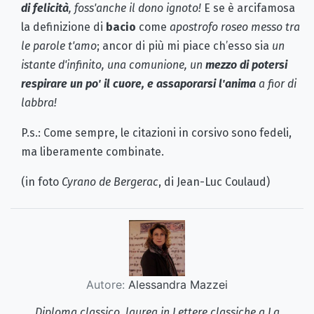
di felicità
, foss'anche il dono ignoto!
E se è arcifamosa
la definizione di
bacio
come
apostrofo roseo messo tra
le parole t'amo
; ancor di più mi piace ch’esso sia
un
istante d'infinito, una comunione, un
mezzo di potersi
respirare un po' il cuore, e assaporarsi l'anima
a fior di
labbra!
P.s.: Come sempre, le citazioni in corsivo sono fedeli,
ma liberamente combinate.
(in foto
Cyrano de Bergerac
, di Jean-Luc Coulaud)
Autore:
Alessandra Mazzei
Diploma classico, laurea in Lettere classiche a La