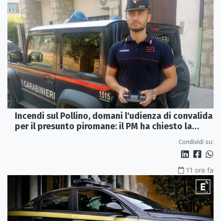
Incendi sul Pollino, domani l'udienza di convalida
per il presunto piromane: il PM ha chiesto la
misura in carcere
Condividi su:
11 ore fa