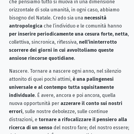
che pensiamo tutto si muova in una dimensione
orizzontale di sola umanità, in ogni caso, abbiamo
bisogno del Natale. Credo sia una
necessità
antropologica
che l’individuo e le comunità hanno
per inserire periodicamente una cesura forte, netta
,
collettiva, sincronica, riflessiva,
nell’ininterrotto
scorrere dei giorni in cui avvoltoliamo queste
ansiose rincorse quotidiane
.
Nascere. Tornare a nascere ogni anno, nel silenzio
attonito di quei pochi attimi,
è una palingenesi
universale e al contempo tutta squisitamente
individuale
. É avere, ancora e poi ancora, quella
nuova opportunità per
azzerare il conto sui nostri
errori
, sulle nostre debolezze, sulle continue
distrazioni, e
tornare a rifocalizzare il pensiero alla
ricerca di un senso
del nostro fare; del nostro essere;