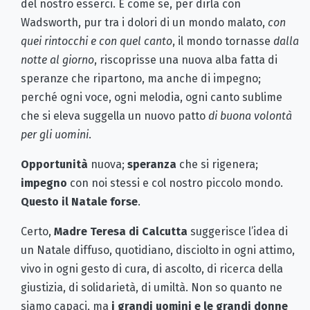
del nostro esserci. É come se, per dirla con
Wadsworth, pur tra i dolori di un mondo malato,
con
quei rintocchi e con quel canto
, il mondo tornasse
dalla
notte al giorno
, riscoprisse una nuova alba fatta di
speranze che ripartono, ma anche di impegno;
perché ogni voce, ogni melodia, ogni canto sublime
che si eleva suggella un nuovo patto
di buona volontà
per gli uomini
.
Opportunità
nuova;
speranza
che si rigenera;
impegno
con noi stessi e col nostro piccolo mondo.
Questo il Natale forse
.
Certo,
Madre Teresa di Calcutta
suggerisce l’idea di
un Natale diffuso, quotidiano, disciolto in ogni attimo,
vivo in ogni gesto di cura, di ascolto, di ricerca della
giustizia, di solidarietà, di umiltà. Non so quanto ne
siamo capaci, ma
i grandi uomini e le grandi donne