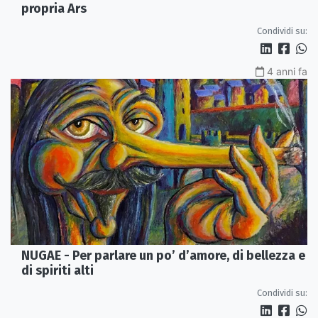
propria Ars
Condividi su:
4 anni fa
NUGAE - Per parlare un po’ d’amore, di bellezza e
di spiriti alti
Condividi su: