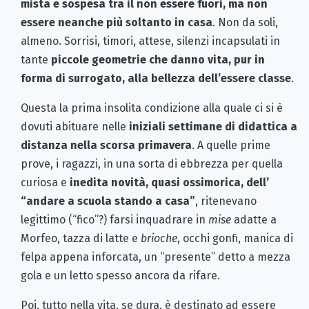
mista e sospesa tra il non essere fuori, ma non
essere neanche più soltanto in casa
. Non da soli,
almeno. Sorrisi, timori, attese, silenzi incapsulati in
tante
piccole geometrie che danno vita, pur in
forma di surrogato, alla bellezza dell’essere classe
.
Questa la prima insolita condizione alla quale ci si è
dovuti abituare nelle
iniziali settimane di didattica a
distanza nella scorsa primavera
. A quelle prime
prove, i ragazzi, in una sorta di ebbrezza per quella
curiosa e
inedita novità, quasi ossimorica, dell’
“andare a scuola stando a casa”
, ritenevano
legittimo (“fico”?) farsi inquadrare in
mise
adatte a
Morfeo, tazza di latte e
brioche
, occhi gonfi, manica di
felpa appena inforcata, un “presente” detto a mezza
gola e un letto spesso ancora da rifare.
Poi, tutto nella vita, se dura, è destinato ad essere