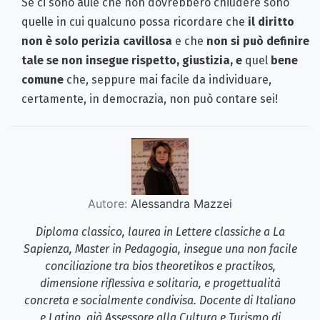
Se ci sono aule che non dovrebbero chiudere sono
quelle in cui qualcuno possa ricordare che
il diritto
non è solo perizia cavillosa
e che
non si può definire
tale se non insegue rispetto, giustizia, e
quel
bene
comune
che, seppure mai facile da individuare,
certamente, in democrazia, non può contare sei!
Autore:
Alessandra Mazzei
Diploma classico, laurea in Lettere classiche a La
Sapienza, Master in Pedagogia, insegue una non facile
conciliazione tra bios theoretikos e practikos,
dimensione riflessiva e solitaria, e progettualità
concreta e socialmente condivisa. Docente di Italiano
e Latino, già Assessore alla Cultura e Turismo di