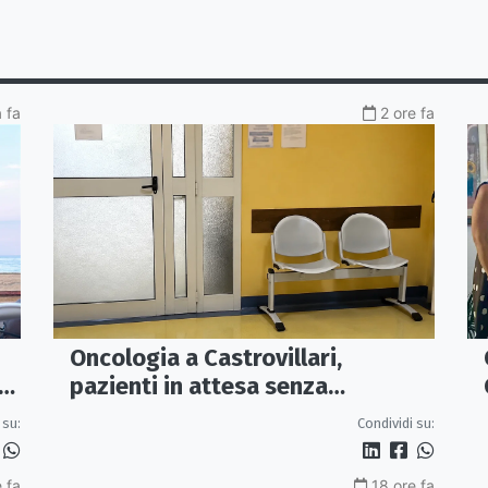
a fa
2 ore fa
Oncologia a Castrovillari,
Io
pazienti in attesa senza
climatizzazione: Rosa chiede una
 su:
Condividi su:
stanza interna e un intervento
strutturale
 fa
18 ore fa