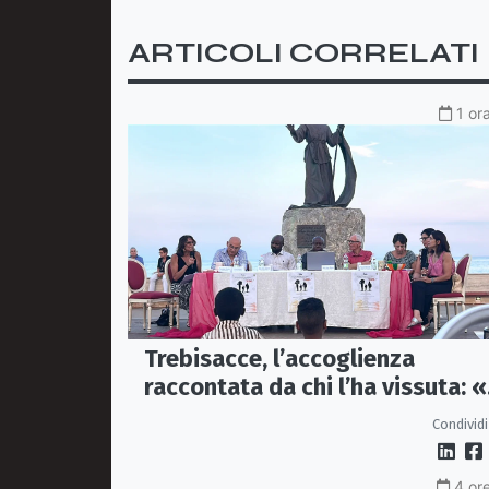
ARTICOLI CORRELATI
1 or
Trebisacce, l’accoglienza
raccontata da chi l’ha vissuta: «
sono» diventa una storia di
Condividi
dignità e futuro
4 ore