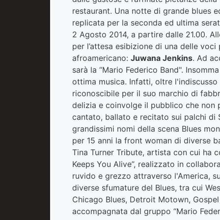
restaurant. Una notte di grande blues 
replicata per la seconda ed ultima sera
2 Agosto 2014, a partire dalle 21.00. Al
per l’attesa esibizione di una delle voc
afroamericano:
Juwana Jenkins
. Ad ac
sarà la “Mario Federico Band". Insomma 
ottima musica. Infatti, oltre l'indiscus
riconoscibile per il suo marchio di fabb
delizia e coinvolge il pubblico che non
cantato, ballato e recitato sui palchi d
grandissimi nomi della scena Blues mondia
per 15 anni la front woman di diverse 
Tina Turner Tribute, artista con cui ha c
Keeps You Alive”, realizzato in collabor
ruvido e grezzo attraverso l'America, su
diverse sfumature del Blues, tra cui We
Chicago Blues, Detroit Motown, Gospel 
accompagnata dal gruppo “Mario Federi