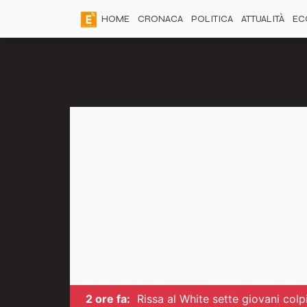
HOME
CRONACA
POLITICA
ATTUALITÀ
EC
2 ore fa:
Rissa al White sette giovani col