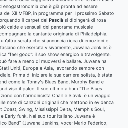
ed enogastronomia che è già pronta ad essere
ta del XII MFBP, in programma per il prossimo Sabato
lorquando il carpet del
Pascià
si dipingerà di rosa
i più calde e sensuali del panorama musicale
compagnare la cantante originaria di Philadelphia,
un’altra serata che si annuncia ricca di emozioni e
so fascino che esercita visivamente, Juwana Jenkins è
rica “feel good”: il suo show energico e travolgente,
 può fare a meno di muoversi e ballare. Juwana ha
i Stati Uniti, Europa e Asia, lavorando sempre con
le. Prima di iniziare la sua carriera solista, è stata
band come la Tonny's Blues Band, Murphy Band e
ondiviso il palco. Il suo ultimo album “The Blues
azione con l'armonicista Charlie Slavik, è un viaggio
lle note di canzoni originali che mettono in evidenza
st Coast, Swing, Mississippi Delta, Memphis Soul,
e Early funk. Nel suo tour italiano Juwana è
co Band” (Juwana Jenkins, voce; Mario Federico,