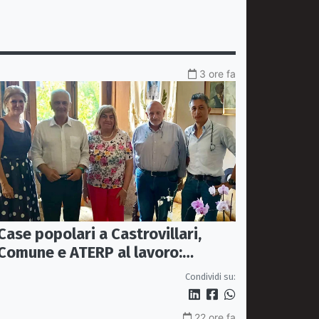
3 ore fa
Case popolari a Castrovillari,
Comune e ATERP al lavoro:
sopralluoghi operativi entro
Condividi su:
settembre
22 ore fa