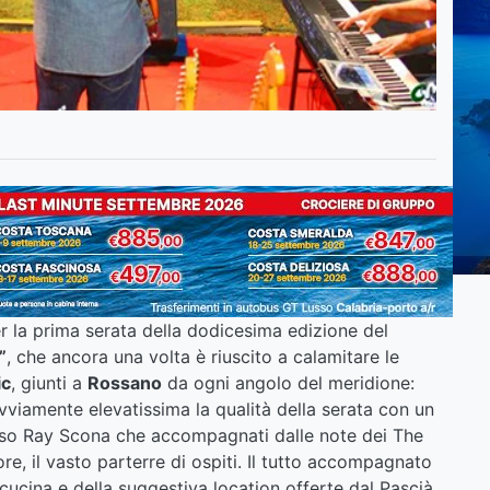
er la prima serata della dodicesima edizione del
”
, che ancora una volta è riuscito a calamitare le
ic
, giunti a
Rossano
da ogni angolo del meridione:
Ovviamente elevatissima la qualità della serata con un
oso Ray Scona che accompagnati dalle note dei The
re, il vasto parterre di ospiti. Il tutto accompagnato
 cucina e della suggestiva location offerte dal Pascià