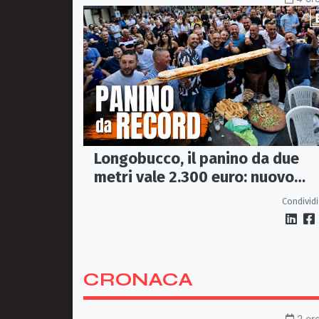
Longobucco, il panino da due
metri vale 2.300 euro: nuovo
record all’Incanto di San
Condividi
Domenico
CRONACA
2 or