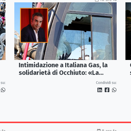
Intimidazione a Italiana Gas, la
solidarietà di Occhiuto: «La
Calabria onesta non arretra»
 su:
Condividi su:
e fa
8 ore fa