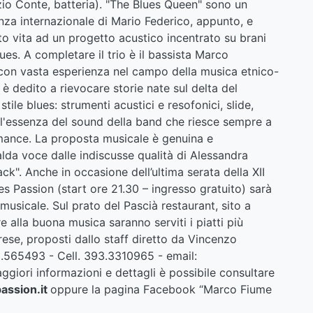
zio Conte, batteria). "The Blues Queen" sono un
nza internazionale di Mario Federico, appunto, e
o vita ad un progetto acustico incentrato su brani
blues. A completare il trio è il bassista Marco
 con vasta esperienza nel campo della musica etnico-
è dedito a rievocare storie nate sul delta del
stile blues: strumenti acustici e resofonici, slide,
l'essenza del sound della band che riesce sempre a
mance. La proposta musicale è genuina e
calda voce dalle indiscusse qualità di Alessandra
ck". Anche in occasione dell’ultima serata della XII
 Passion (start ore 21.30 – ingresso gratuito) sarà
usicale. Sul prato del Pascià restaurant, sito a
e alla buona musica saranno serviti i piatti più
brese, proposti dallo staff diretto da Vincenzo
.565493 - Cell. 393.3310965 - email:
iori informazioni e dettagli è possibile consultare
ssion.it
oppure la pagina Facebook “Marco Fiume