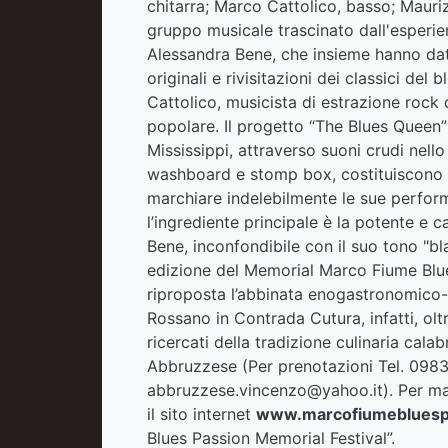
chitarra; Marco Cattolico, basso; Mauri
gruppo musicale trascinato dall'esperie
Alessandra Bene, che insieme hanno dat
originali e rivisitazioni dei classici del 
Cattolico, musicista di estrazione rock
popolare. Il progetto “The Blues Queen” 
Mississippi, attraverso suoni crudi nello 
washboard e stomp box, costituiscono 
marchiare indelebilmente le sue perfor
l’ingrediente principale è la potente e 
Bene, inconfondibile con il suo tono "bla
edizione del Memorial Marco Fiume Blues
riproposta l’abbinata enogastronomico-m
Rossano in Contrada Cutura, infatti, oltr
ricercati della tradizione culinaria cala
Abbruzzese (Per prenotazioni Tel. 0983
abbruzzese.vincenzo@yahoo.it). Per magg
il sito internet
www.marcofiumebluespa
Blues Passion Memorial Festival”.