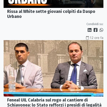
Rissa al White sette giovani colpiti da Daspo
Urbano
Condividi su:
12 ore fa
Feneal UIL Calabria sul rogo al cantiere di
Schiavonea: lo Stato rafforzi i presìdi di legalità