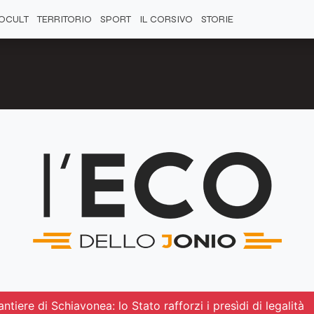
OCULT
TERRITORIO
SPORT
IL CORSIVO
STORIE
ntiere di Schiavonea: lo Stato rafforzi i presìdi di legalità