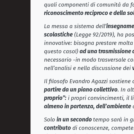
quali componenti di comunità da f
riconoscimento reciproco e della so
La messa a sistema dell’
insegnament
scolastiche
(Legge 92/2019), ha pos
innovative: bisogna prestare molt
questo caso!)
ad una trasmissione 
necessario -in modo trasversale coi
nell’analisi e nella discussione dei
Il filosofo Evandro Agazzi sostiene
partire da un piano collettivo
. In al
proprio”:
i propri convincimenti, il 
almeno in partenza, dell’ambiente
c
Solo
in un secondo
tempo sarà in g
contributo
di conoscenze, competen