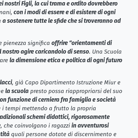
ei nostri Figli, la cui trama e ordito dovrebbero
mani,
con i modi di essere e di esistere di ogni
a
a sostenere tutte le sfide che si troveranno ad
 e pienezza significa
offrire “orientamenti di
al nostro agire caricandolo di senso
. Una Scuola
rare
la dimensione etica e politica di ogni futuro
lacci
, già Capo Dipartimento Istruzione Miur e
he
la scuola
presto possa riappropriarsi del suo
n funzione di cerniera fra famiglia e società
e i tempi mettendo a frutto la propria
radizionali schemi didattici, rigorosamente
e
, che coinvolgano i ragazzi
in avventurosi
tità
quali persone dotate di discernimento e