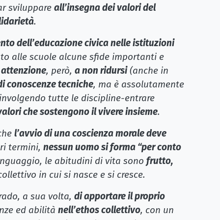
ar sviluppare
all’insegna dei valori del
lidarietà
.
o dell’educazione civica nelle istituzioni
to alle scuole alcune sfide importanti e
a
attenzione
, però,
a non ridursi
(anche in
di conoscenze tecniche
, ma è assolutamente
nvolgendo tutte le discipline-entrare
valori che sostengono il vivere insieme
.
 che
l’avvio di una coscienza morale deve
tri termini,
nessun uomo si forma “per conto
linguaggio, le abitudini di vita sono
frutto,
ollettivo in cui si nasce e si cresce.
rado, a sua volta,
di apportare il proprio
ze ed abilità
nell’ethos collettivo
, con un