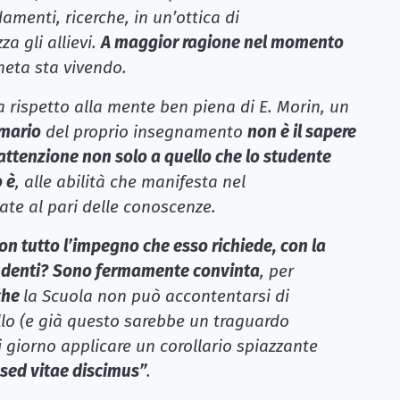
amenti, ricerche, in un’ottica di
a gli allievi.
A maggior ragione nel momento
neta sta vivendo.
 rispetto alla mente ben piena di E. Morin, un
imario
del proprio insegnamento
non è il sapere
attenzione non solo a quello che lo studente
o è
, alle abilità che manifesta nel
te al pari delle conoscenze.
con tutto l’impegno che esso richiede, con la
udenti?
Sono fermamente convinta
, per
che
la Scuola non può accontentarsi di
ello (e già questo sarebbe un traguardo
giorno applicare un corollario spiazzante
 sed vitae discimus”
.