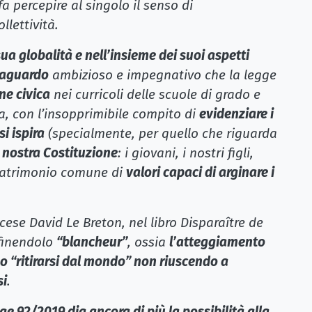
fa percepire al singolo il senso di
lettività.
ua globalità e nell’insieme dei suoi aspetti
traguardo
ambizioso e impegnativo che la legge
ne civica
nei curricoli delle scuole di grado e
a, con l’insopprimibile compito di
evidenziare i
i ispira
(specialmente, per quello che riguarda
 nostra Costituzione
: i giovani, i nostri figli,
 patrimonio comune di
valori capaci di arginare i
ese David Le Breton, nel libro Disparaître de
finendolo
“blancheur”
, ossia
l’atteggiamento
no “ritirarsi dal mondo” non riuscendo a
si
.
ge 92/2019 dia ancora di più la possibilità alla