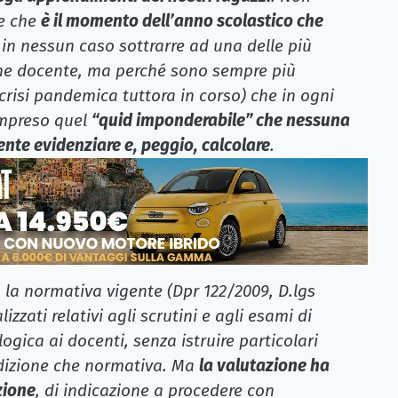
re che
è il momento dell’anno scolastico che
 in nessun caso sottrarre ad una delle più
one docente, ma perché sono sempre più
crisi pandemica tuttora in corso) che in ogni
ompreso quel
“quid imponderabile” che nessuna
ente evidenziare e, peggio, calcolare
.
 la normativa vigente (Dpr 122/2009, D.lgs
izzati relativi agli scrutini e agli esami di
gica ai docenti, senza istruire particolari
radizione che normativa. Ma
la valutazione ha
zione
, di indicazione a procedere con