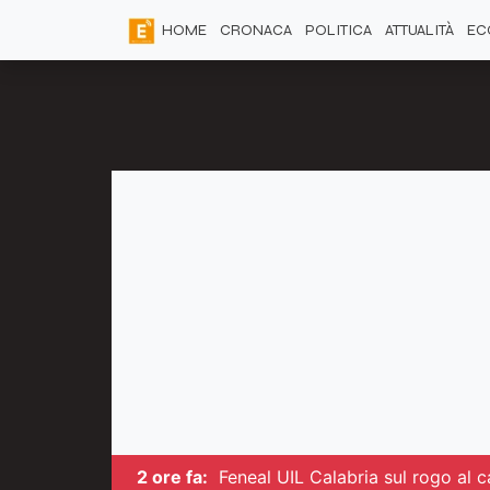
HOME
CRONACA
POLITICA
ATTUALITÀ
EC
2 ore fa:
Feneal UIL Calabria sul rogo al ca