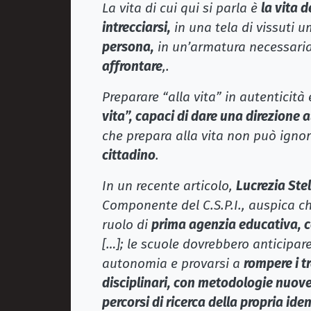
La vita di cui qui si parla è
la vita d
intrecciarsi,
in una tela di vissuti u
persona,
in un’armatura necessari
affrontare
,.
Preparare “alla vita” in autenticità
vita”, capaci di dare una direzione 
che prepara alla vita non può igno
cittadino
.
In un recente articolo,
Lucrezia Stel
Componente del C.S.P.I., auspica c
ruolo di
prima agenzia educativa, co
[…]; le scuole dovrebbero anticipar
autonomia e provarsi a
rompere i t
disciplinari, con metodologie nuov
percorsi di ricerca della propria iden