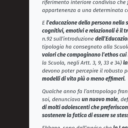
riferimento interiore condiviso che 
appartenenza a una determinata col
E
l’educazione della persona nella s
cognitivi, emotivi e relazionali è il 
n.92 sull’introduzione
dell’Educazio
tipologia ha consegnato alla Scuol
valori che compaginano l’ethos cui s
la Scuola, negli Artt. 3, 9, 33 e 34)
la
devono poter percepire il robusto
modelli di vita più o meno effimeri.
Qualche anno fa l’antropologo franc
soi, denunciava
un nuovo male
, de
di molti adolescenti che preferisco
sostenere la fatica di essere se stes
Ebbene, sono dell’avviso che
la Leg