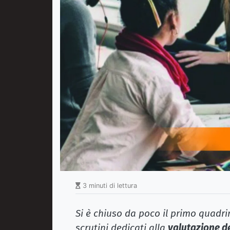
3 minuti di lettura
Si è chiuso da poco il primo quadrim
scrutini dedicati alla
valutazione de