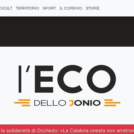
OCULT
TERRITORIO
SPORT
IL CORSIVO
STORIE
 la solidarietà di Occhiuto: «La Calabria onesta non arretra