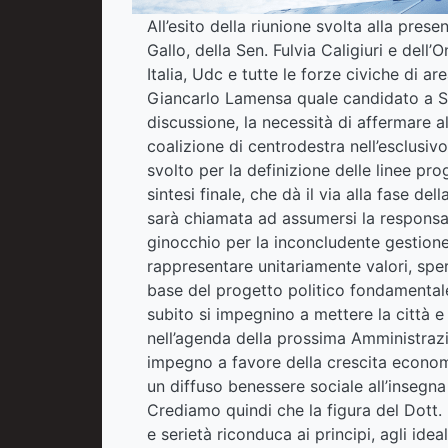
All’esito della riunione svolta alla pres
Gallo, della Sen. Fulvia Caligiuri e dell’O
Italia, Udc e tutte le forze civiche di ar
Giancarlo Lamensa quale candidato a Sin
discussione, la necessità di affermare al
coalizione di centrodestra nell’esclusivo 
svolto per la definizione delle linee pr
sintesi finale, che dà il via alla fase d
sarà chiamata ad assumersi la responsab
ginocchio per la inconcludente gestione
rappresentare unitariamente valori, spera
base del progetto politico fondamentale
subito si impegnino a mettere la città e
nell’agenda della prossima Amministrazi
impegno a favore della crescita economic
un diffuso benessere sociale all’insegna
Crediamo quindi che la figura del Dott
e serietà riconduca ai principi, agli ideal