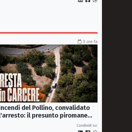
3 ore fa
Incendi del Pollino, convalidato
l'arresto: il presunto piromane
resta in carcere
Condividi su: