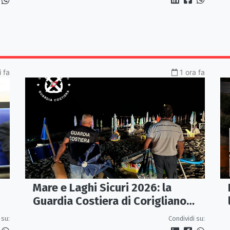
 fa
1 ora fa
Mare e Laghi Sicuri 2026: la
Guardia Costiera di Corigliano
controlla il litorale da Rocca
 su:
Condividi su:
Imperiale a Cariati.