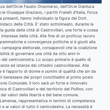
enza dell’On.le Fausto Orsomarso, dell’On.le Gianluca
n.le Giuseppe Graziano, i partiti Fratelli d’Italia, Forza
ea presenti, hanno individuato la figura del Dott.
daco della Città. E’ stato sottolineato, durante la
la guida della città di Castrovillari, una forte e coesa
interesse della città. Alla fine di un proficuo lavoro
ogrammatiche e convergenze politiche si è giunti alla
ella campagna elettorale, consapevoli che la coalizione
ilità di governare una città da otto anni in
 del centrosinistra. Lo scopo primario è quello di
nze ed istanze dei cittadini castrovillaresi. Alla
 è l’apporto di donne e uomini di qualità che sin da
 il benessere dei propri concittadini al primo posto
one Comunale. Il loro sarà un forte e rinnovato
a di Castrovillari e del territorio del Pollino, con
 dei valori della libertà e del bene comune.
. Lamensa, rappresentativa in termini di competenza
i e ai valori di tutto il centrodestra. La necessità è