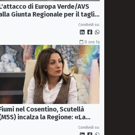
L'attacco di Europa Verde/AVS
alla Giunta Regionale per il taglio
del'emodinamica di Rossano
Condividi su:
9 ore fa
Fiumi nel Cosentino, Scutellà
(M5S) incalza la Regione: «La
prevenzione si faccia prima delle
Condividi su:
alluvioni»