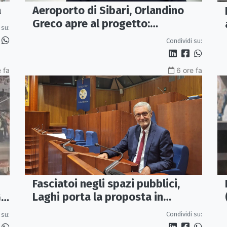
Aeroporto di Sibari, Orlandino
a
Greco apre al progetto:
 su:
«Proposta credibile da
Condividi su:
approfondire»
 fa
6 ore fa
Fasciatoi negli spazi pubblici,
Laghi porta la proposta in
IL
Regione: «Una Calabria a misura
Condividi su:
 su:
di famiglie»