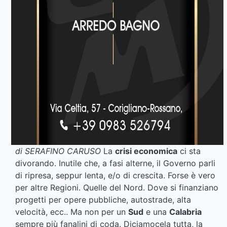
di SERAFINO CARUSO
La
crisi economica
ci sta
divorando. Inutile che, a fasi alterne, il Governo parli
di ripresa, seppur lenta, e/o di crescita. Forse è vero
per altre Regioni. Quelle del Nord. Dove si finanziano
progetti per opere pubbliche, autostrade, alta
velocità, ecc.. Ma non per un
Sud
e una
Calabria
sempre più fanalini di coda. Diciamocela tutta, la