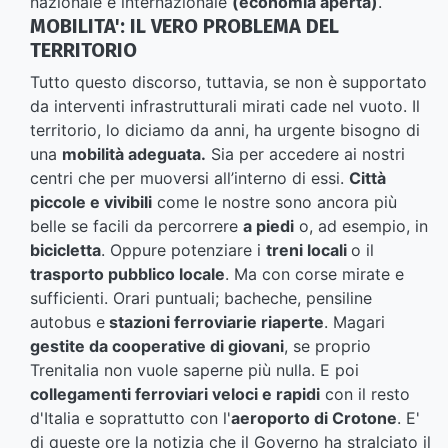
nazionale e internazionale
(economia aperta)
.
MOBILITA': IL VERO PROBLEMA DEL
TERRITORIO
Tutto questo discorso, tuttavia, se non è supportato
da interventi infrastrutturali mirati cade nel vuoto. Il
territorio, lo diciamo da anni, ha urgente bisogno di
una
mobilità adeguata.
Sia per accedere ai nostri
centri che per muoversi all’interno di essi.
Città
piccole e vivibili
come le nostre sono ancora più
belle se facili da percorrere
a piedi
o, ad esempio, in
bicicletta
. Oppure potenziare i
treni locali
o il
trasporto pubblico locale
. Ma con corse mirate e
sufficienti. Orari puntuali; bacheche, pensiline
autobus e
stazioni ferroviarie riaperte
. Magari
gestite da cooperative di giovani
, se proprio
Trenitalia non vuole saperne più nulla. E poi
collegamenti ferroviari veloci e rapidi
con il resto
d'Italia e soprattutto con l'
aeroporto di Crotone
. E'
di queste ore la notizia che il Governo ha stralciato il