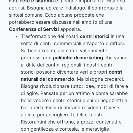
Fare
rete e sistema
è di vitale importanza. Bisogna
apririsi. Bisogna cercare il dialogo, il confronto e la
sintesi comune. Ecco alcune proposte che
potrebbero essere discusse nell'ambito di una
Conferenza di Servizi
apposita.
Trasformazione dei nostri
centri storici
in una
sorta di centri commerciali all'aperto e diffusi.
Se ben arredati, animati e validamente
promossi con
politiche di marketing
che vanno
al di là dei confini regionali, i nostri centri
storici possono diventare veri e propri
centri
naturali del commercio
. Ma bisogna crederci.
Bisogna rivoluzionare tutto: idee, modi di fare e
di agire. Pensate per un attimo a come sarebbe
bello vedere i centri storici pieni di negozietti e
bar aperti. Pieni di abitanti residenti. Chiese
aperte per accogliere fedeli e turisti.
Ristorantini che offrono, a prezzi contenuti e
con gentilezza e cortesia, le meraviglie