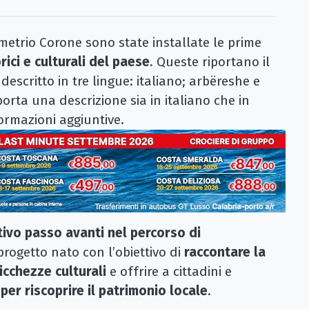
trio Corone sono state installate le prime
rici e culturali del paese
. Queste riportano il
critto in tre lingue: italiano; arbëreshe e
iporta una descrizione sia in italiano che in
ormazioni aggiuntive.
tivo passo avanti nel percorso di
progetto nato con l’obiettivo di
raccontare la
icchezze culturali
e offrire a cittadini e
er riscoprire il patrimonio locale
.