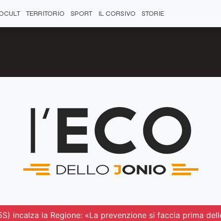
OCULT
TERRITORIO
SPORT
IL CORSIVO
STORIE
S) incalza la Regione: «La prevenzione si faccia prima delle