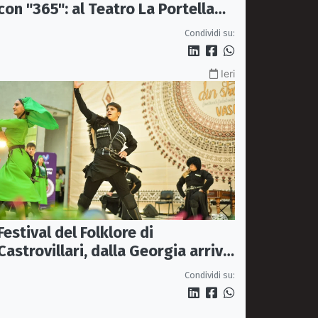
con "365": al Teatro La Portella
una serata tra moda, arte e
Condividi su:
artigianato
Ieri
Festival del Folklore di
Castrovillari, dalla Georgia arriva
l'Ensemble "Erisa"
Condividi su: