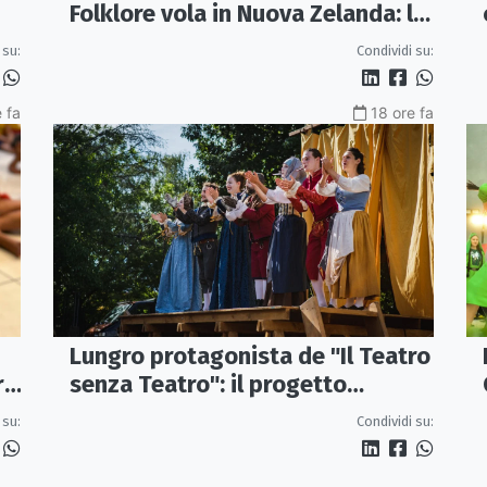
Folklore vola in Nuova Zelanda: la
cultura Maori protagonista della
 su:
Condividi su:
40ª edizione
 fa
18 ore fa
Lungro protagonista de "Il Teatro
re
senza Teatro": il progetto
ra
itinerante che porta il teatro
 su:
Condividi su:
nelle piazze