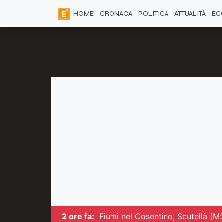
HOME
CRONACA
POLITICA
ATTUALITÀ
EC
2 ore fa:
Fiumi nel Cosentino, Scutellà (M5