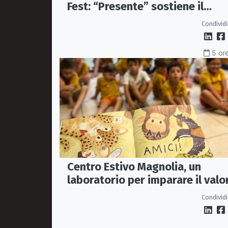
Fest: “Presente” sostiene il
progetto CASAUT
Condividi
5 ore
Centro Estivo Magnolia, un
laboratorio per imparare il valo
dell'inclusione attraverso lettu
Condividi
e gioco