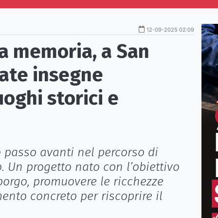
12-09-2025 02:09
la memoria, a San
late insegne
uoghi storici e
o passo avanti nel percorso di
o. Un progetto nato con l’obiettivo
 borgo, promuovere le ricchezze
mento concreto per riscoprire il