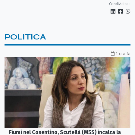
Perduta"
Condividi su:
POLITICA
1 ora fa
Fiumi nel Cosentino, Scutellà (M5S) incalza la