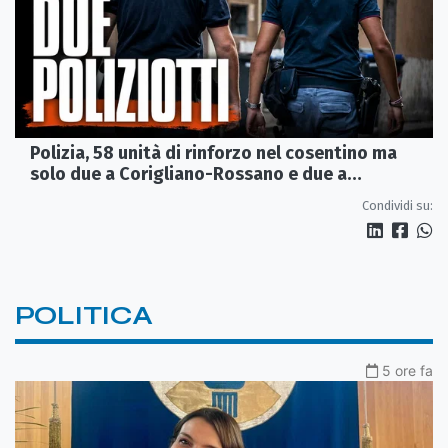
Polizia, 58 unità di rinforzo nel cosentino ma
solo due a Corigliano-Rossano e due a
Castrovillari
Condividi su:
POLITICA
5 ore fa