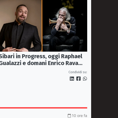
Sibari in Progress, oggi Raphael
Gualazzi e domani Enrico Rava
protagonisti della rassegna ai
Condividi su:
Parchi Archeologici
10 ore fa