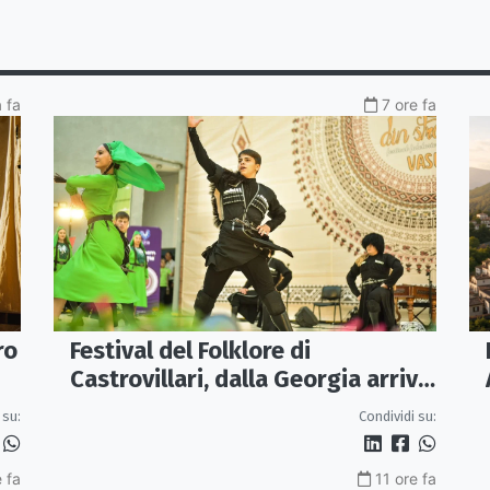
a fa
7 ore fa
ro
Festival del Folklore di
Castrovillari, dalla Georgia arriva
l'Ensemble "Erisa"
 su:
Condividi su:
e fa
11 ore fa