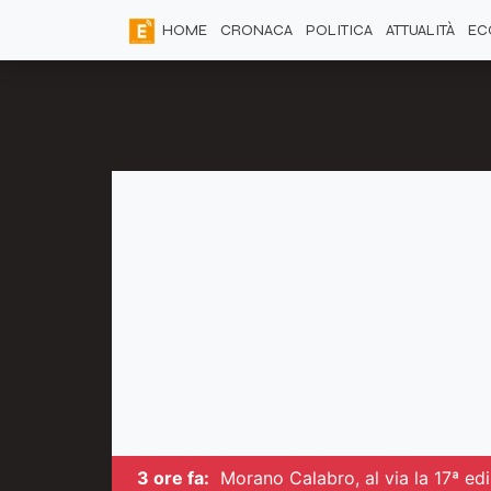
HOME
CRONACA
POLITICA
ATTUALITÀ
EC
3 ore fa:
Morano Calabro, al via la 17ª edi