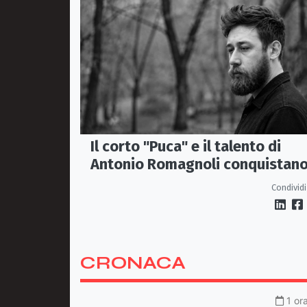
Il corto "Puca" e il talento di
Antonio Romagnoli conquistan
Venezia alla Settimana
Condividi
Internazionale della Critica
CRONACA
1 or