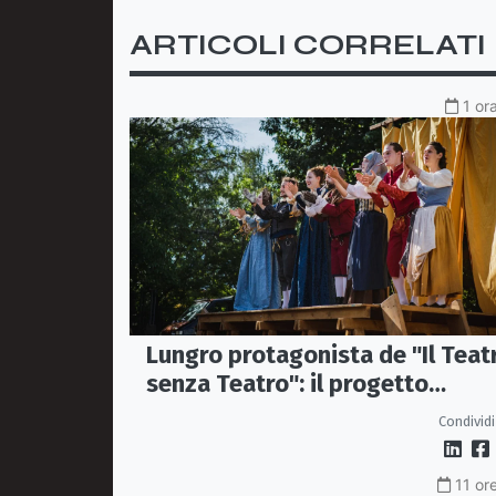
ARTICOLI CORRELATI
1 or
Lungro protagonista de "Il Teat
senza Teatro": il progetto
itinerante che porta il teatro
Condividi
nelle piazze
11 or