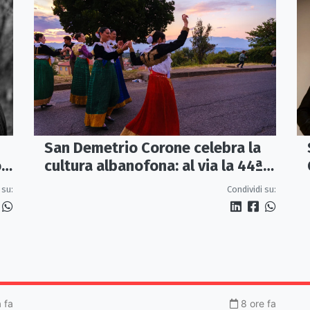
San Demetrio Corone celebra la
o
cultura albanofona: al via la 44ª
edizione del Festival della
 su:
Condividi su:
Canzone Arbëreshe
a fa
8 ore fa