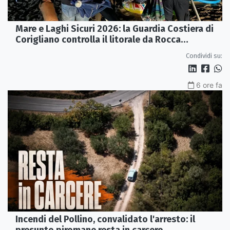
Mare e Laghi Sicuri 2026: la Guardia Costiera di
Corigliano controlla il litorale da Rocca
Imperiale a Cariati.
Condividi su:
6 ore fa
Incendi del Pollino, convalidato l'arresto: il
presunto piromane resta in carcere