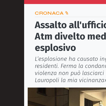
CRONACA
Assalto all'uffic
Atm divelto medi
esplosivo
L’esplosione ha causato ing
residenti. Ferma la condann
violenza non può lasciarci
Lauropoli la mia vicinanza