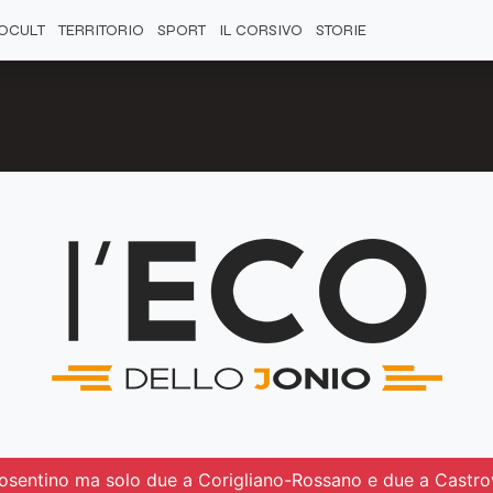
OCULT
TERRITORIO
SPORT
IL CORSIVO
STORIE
 cosentino ma solo due a Corigliano-Rossano e due a Castrov