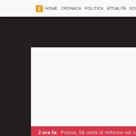
HOME
CRONACA
POLITICA
ATTUALITÀ
EC
2 ore fa:
Polizia, 58 unità di rinforzo nel