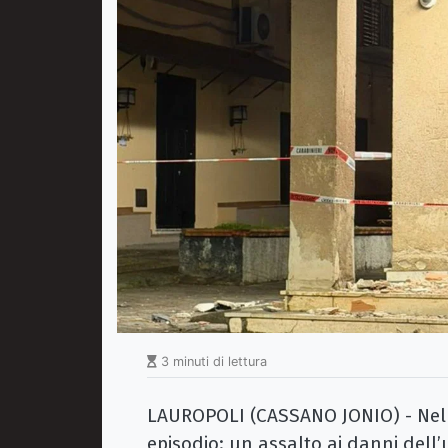
3 minuti di lettura
LAUROPOLI (CASSANO JONIO) - Nella
episodio: un assalto ai danni dell’