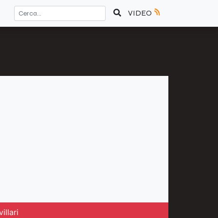
VIDEO
illari