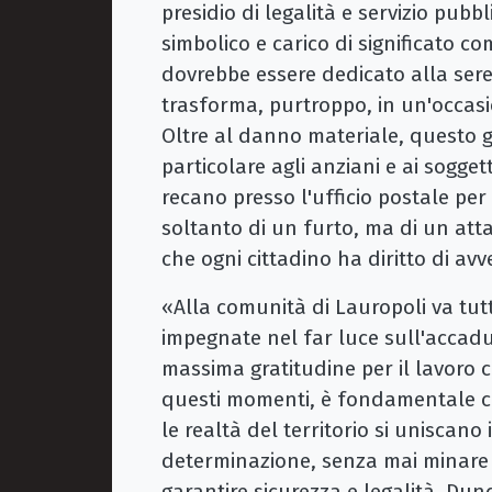
presidio di legalità e servizio pub
simbolico e carico di significato co
dovrebbe essere dedicato alla seren
trasforma, purtroppo, in un'occasio
Oltre al danno materiale, questo ge
particolare agli anziani e ai soggetti
recano presso l'ufficio postale per 
soltanto di un furto, ma di un atta
che ogni cittadino ha diritto di av
«Alla comunità di Lauropoli va tutt
impegnate nel far luce sull'accadu
massima gratitudine per il lavoro 
questi momenti, è fondamentale che l
le realtà del territorio si uniscan
determinazione, senza mai minare al
garantire sicurezza e legalità. Dun