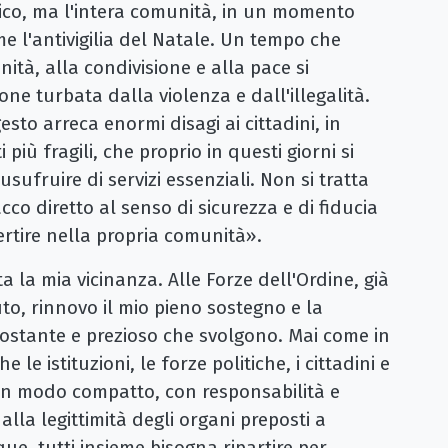
blico, ma l'intera comunità, in un momento
me l'antivigilia del Natale. Un tempo che
ità, alla condivisione e alla pace si
ne turbata dalla violenza e dall'illegalità.
sto arreca enormi disagi ai cittadini, in
 più fragili, che proprio in questi giorni si
usufruire di servizi essenziali. Non si tratta
cco diretto al senso di sicurezza e di fiducia
vertire nella propria comunità».
a la mia vicinanza. Alle Forze dell'Ordine, già
to, rinnovo il mio pieno sostegno e la
costante e prezioso che svolgono. Mai come in
e istituzioni, le forze politiche, i cittadini e
o in modo compatto, con responsabilità e
la legittimità degli organi preposti a
que, tutti insieme bisogna ripartire per