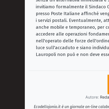
invitiamo formalmente il Sindaco G
presso Poste Italiane affinché veng
i servizi postali. Eventualmente, at
anche mobile e temporaneo, per con
accedere alle operazioni fondame
nell'operato delle forze dell'ordin
luce sull'accaduto e siano individu
Lauropoli non può e non deve esse
Autore:
Redaz
Ecodellojonio.it è un giornale on-line cala