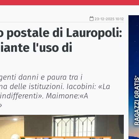
23-12-2025 10:12
io postale di Lauropoli:
ante l'uso di
enti danni e paura tra i
a delle istituzioni. Iacobini: «La
 indifferenti». Maimone:«A
»