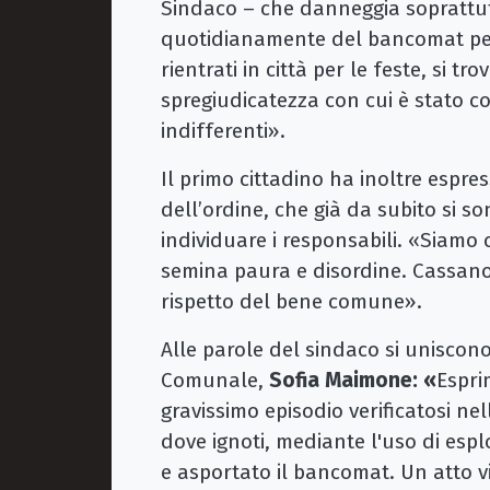
Sindaco – che danneggia soprattutto
quotidianamente del bancomat per 
rientrati in città per le feste, si tr
spregiudicatezza con cui è stato c
indifferenti».
Il primo cittadino ha inoltre espres
dell’ordine, che già da subito si so
individuare i responsabili. «Siamo 
semina paura e disordine. Cassano 
rispetto del bene comune».
Alle parole del sindaco si uniscon
Comunale,
Sofia Maimone: «
Espri
gravissimo episodio verificatosi nel
dove ignoti, mediante l'uso di esp
e asportato il bancomat. Un atto v