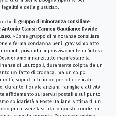
 legalità e della giustizia».
 anche
il gruppo di minoranza consiliare
 Antonio Clausi; Carmen Gaudiano; Davide
Russo
. «Come gruppo di minoranza consiliare
ne e ferma condanna per il gravissimo atto
 Lauropoli, privando improvvisamente un'intera
. Desideriamo innanzitutto manifestare la
adinanza di Lauropoli, duramente colpita da un
anto un fatto di cronaca, ma un colpo
omunità, soprattutto in un periodo delicato
e, durante il quale anziani, famiglie e attività
 affidamento sui servizi postali e sul punto
mo solidarietà a Poste Italiane, vittima di un
i non può essere lasciata in queste condizioni,
senza risposte concrete. Per questo motivo