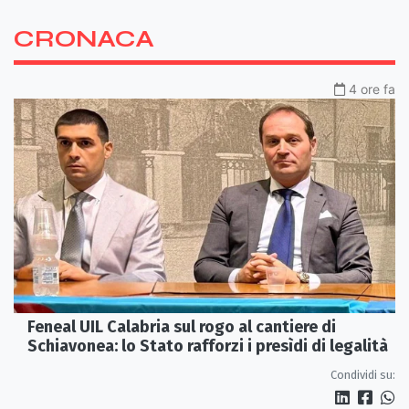
CRONACA
4 ore fa
Feneal UIL Calabria sul rogo al cantiere di
Schiavonea: lo Stato rafforzi i presìdi di legalità
Condividi su: