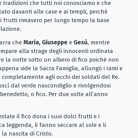
 tradizioni che tutti noi conosciamo e che
ato davanti alle case e ai templi, perché
oi frutti rimasero per lungo tempo la base
olazione.
arra che
Maria, Giuseppe
e
Gesù
, mentre
ampare alla strage degli innocenti ordinata
re la notte sotto un albero di fico poiché non
 appena vide la Sacra Famiglia, allungò i rami e
i completamente agli occhi dei soldati del Re.
cì dal verde nascondiglio e rivolgendosi
a benedetto, o fico. Per due volte all’anno
estate il fico dona i suoi dolci frutti e i
ca leggenda, li fanno seccare al sole e li
a nascita di Cristo.