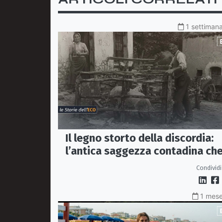
1 settimana
Il legno storto della discordia:
l’antica saggezza contadina ch
insegna il valore del rispetto
Condividi
1 mese