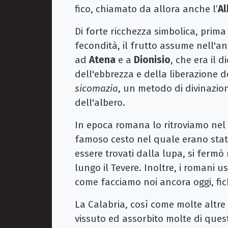
fico, chiamato da allora anche l’
Al
Di forte ricchezza simbolica, prima 
fecondità, il frutto assume nell'an
ad
Atena
e a
Dionisio
, che era il d
dell'ebbrezza e della liberazione d
sicomazia
, un metodo di divinazion
dell'albero.
In epoca romana lo ritroviamo nel r
famoso cesto nel quale erano sta
essere trovati dalla lupa, si fermò
lungo il Tevere. Inoltre, i roman
come facciamo noi ancora oggi, fich
La Calabria, così come molte altre
vissuto ed assorbito molte di que