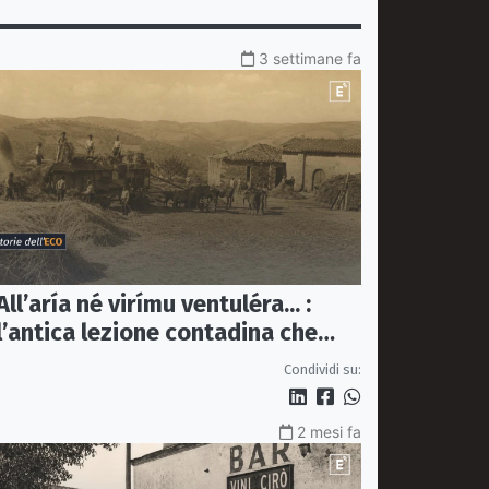
3 settimane fa
All’aría né virímu ventuléra... :
l’antica lezione contadina che
mette alla prova il tempo dei
Condividi su:
social
2 mesi fa