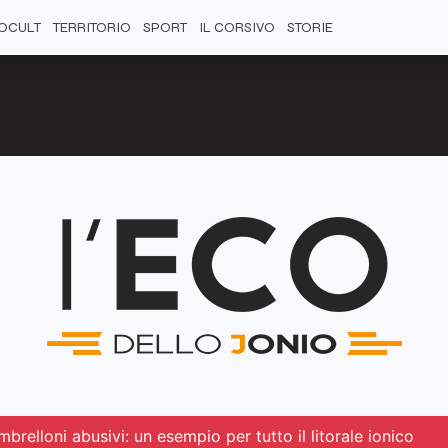
OCULT
TERRITORIO
SPORT
IL CORSIVO
STORIE
brelloni abusivi: un esempio per tutto il litorale ionico