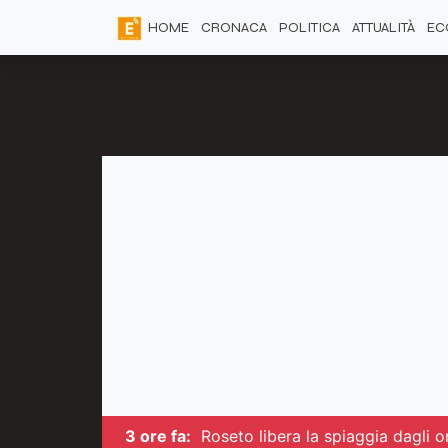
HOME
CRONACA
POLITICA
ATTUALITÀ
EC
3 ore fa:
Roseto libera la spiaggia dagli om