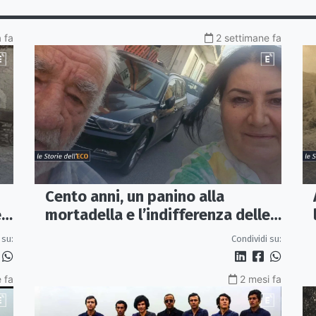
 fa
2 settimane fa
Cento anni, un panino alla
e
mortadella e l’indifferenza delle
auto in corsa
 su:
Condividi su:
 fa
2 mesi fa