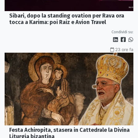
Sibari, dopo la standing ovation per Rava ora
tocca a Karima: poi Raiz e Avion Travel
Condividi su:
23 ore fa
Festa Achiropita, stasera in Cattedrale la Divina
Liturgia bizantina